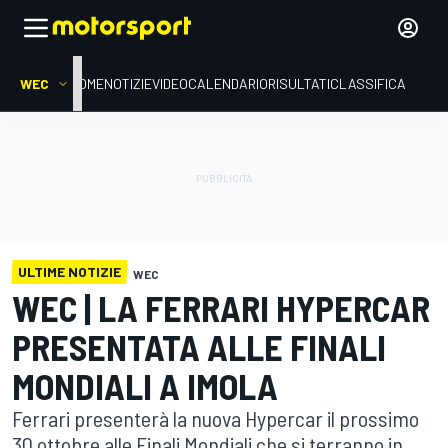
WEC
HOME
NOTIZIE
VIDEO
CALENDARIO
RISULTATI
CLASSIFICA
ULTIME NOTIZIE
WEC
WEC | LA FERRARI HYPERCAR
PRESENTATA ALLE FINALI
MONDIALI A IMOLA
Ferrari presenterà la nuova Hypercar il prossimo
30 ottobre alle Finali Mondiali che si terranno in