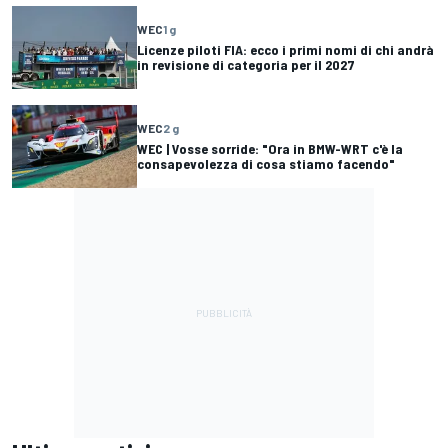
WEC
1 g
Licenze piloti FIA: ecco i primi nomi di chi andrà
in revisione di categoria per il 2027
WEC
2 g
WEC | Vosse sorride: "Ora in BMW-WRT c'è la
consapevolezza di cosa stiamo facendo"