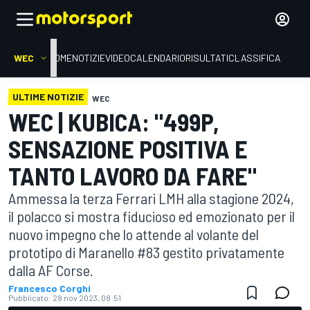
WEC
HOME
NOTIZIE
VIDEO
CALENDARIO
RISULTATI
CLASSIFICA
ULTIME NOTIZIE
WEC
WEC | KUBICA: "499P,
SENSAZIONE POSITIVA E
TANTO LAVORO DA FARE"
Ammessa la terza Ferrari LMH alla stagione 2024,
il polacco si mostra fiducioso ed emozionato per il
nuovo impegno che lo attende al volante del
prototipo di Maranello #83 gestito privatamente
dalla AF Corse.
Francesco Corghi
Pubblicato:
28 nov 2023, 08:51