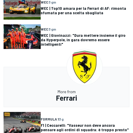
WEC
3 gm
WEC | Top10 amara per la Ferrari di AF: rimonta
sfumata per una scelta sbagliata
WEC
3 gm
WEC | Giovinazzi: "Dura mettere insieme il giro
da Hyperpole, in gara dovremo essere
intelligenti"
More from
Ferrari
FORMULA 1
3 g
F1 | Ceccarelli: "Vasseur non deve ancora
pensare agli ordini di squadra: è troppo presto"