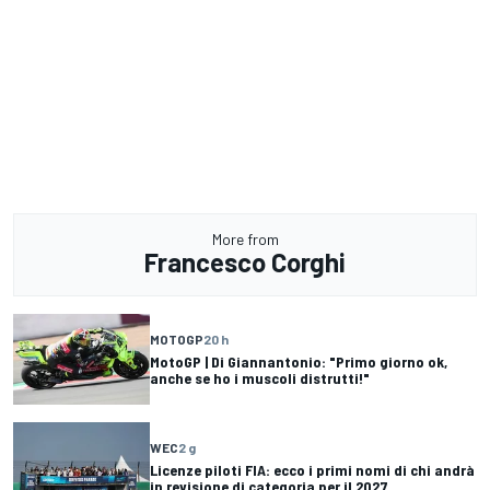
More from
Francesco Corghi
MOTOGP
20 h
MotoGP | Di Giannantonio: "Primo giorno ok,
anche se ho i muscoli distrutti!"
WEC
2 g
Licenze piloti FIA: ecco i primi nomi di chi andrà
in revisione di categoria per il 2027