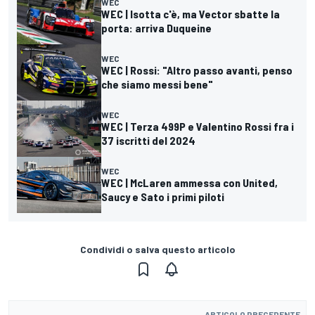
WEC
WEC | Isotta c'è, ma Vector sbatte la
porta: arriva Duqueine
WEC
WEC | Rossi: "Altro passo avanti, penso
che siamo messi bene"
WEC
WEC | Terza 499P e Valentino Rossi fra i
37 iscritti del 2024
WEC
WEC | McLaren ammessa con United,
Saucy e Sato i primi piloti
Condividi o salva questo articolo
ARTICOLO PRECEDENTE