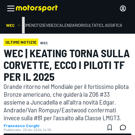
WEC
HOME
NOTIZIE
VIDEO
CALENDARIO
RISULTATI
CLASSIFICA
ULTIME NOTIZIE
WEC
WEC | KEATING TORNA SULLA
CORVETTE, ECCO I PILOTI TF
PER IL 2025
Grande ritorno nel Mondiale per il fortissimo pilota
Bronze americano, che guiderà la Z06 #33
assieme a Juncadella e all'altra novità Edgar.
Andrade/Van Rompuy/Eastwood confermati
invece sulla #81 per l'assalto alla Classe LMGT3.
Francesco Corghi
Pubblicato:
20 dic 2024, 14:30