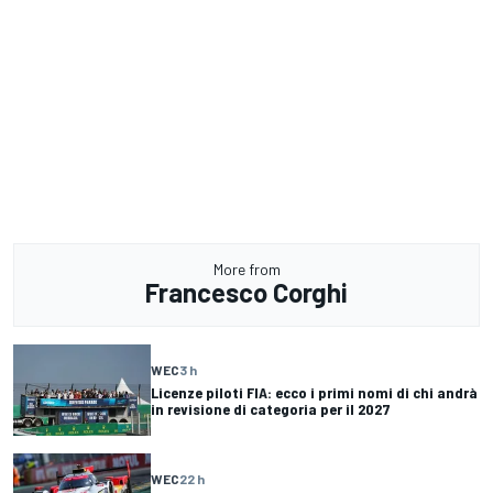
More from
Francesco Corghi
WEC
3 h
Licenze piloti FIA: ecco i primi nomi di chi andrà
in revisione di categoria per il 2027
WEC
22 h