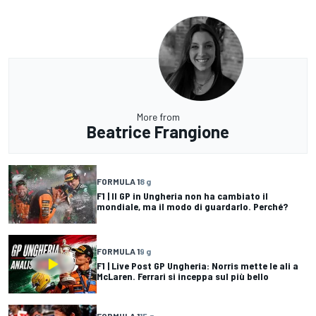
More from
Beatrice Frangione
FORMULA 1
8 g
F1 | Il GP in Ungheria non ha cambiato il
mondiale, ma il modo di guardarlo. Perché?
FORMULA 1
9 g
F1 | Live Post GP Ungheria: Norris mette le ali a
McLaren. Ferrari si inceppa sul più bello
FORMULA 1
15 g