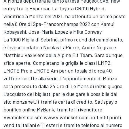
A Monza debutterà la tanto attesa Peugeot 9X8, new
entry tra le Hypercar. La Toyota GR010 Hybrid,
vincitrice a Monza nel 2021, ha ottenuto un primo posto
nella 6 Ore di Spa-Francorchamps 2022 con Kamui
Kobayashi, Jose-Maria Lopez e Mike Conway.
La 1000 Miglia di Sebring, primo round del campionato,
è invece andata a Nicolas LaPierre, Andrè Negrao e
Matthieu Vaxiviere della Alpine Elf Team. Sarà dunque
sfida aperta. Completano la griglia le classi LMP2,
LMGTE Pro e LMGTE Am per un totale di circa 40
vetture iscritte alla serie. L’appuntamento di Monza
sarà preceduto dalla 24 Ore di Le Mans di inizio giugno.
L’acquisto dei biglietti per le due gare è possibile dal
sito monzanet.it tramite carta di credito, Satispay o
bonifico online MyBank, tramite il rivenditore
Vivaticket sul sito www.vivaticket.com, in 1.500 punti
vendita italiani e 11 esteri e tramite telefono al numero