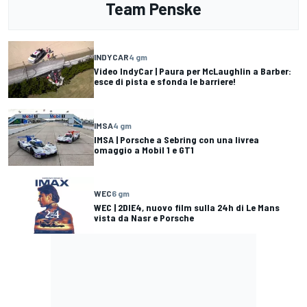
Team Penske
INDYCAR
4 gm
Video IndyCar | Paura per McLaughlin a Barber:
esce di pista e sfonda le barriere!
IMSA
4 gm
IMSA | Porsche a Sebring con una livrea
omaggio a Mobil 1 e GT1
WEC
6 gm
WEC | 2DIE4, nuovo film sulla 24h di Le Mans
vista da Nasr e Porsche