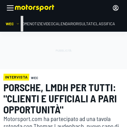
WEC
HOME
NOTIZIE
VIDEO
CALENDARIO
RISULTATI
CLASSIFICA
INTERVISTA
WEC
PORSCHE, LMDH PER TUTTI:
"CLIENTI E UFFICIALI A PARI
OPPORTUNITÀ"
Motorsport.com ha partecipato ad una tavola
rotonda con Thomas Laudenbach, nuovo capo di