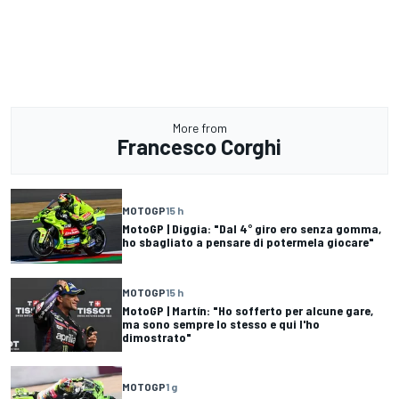
More from
Francesco Corghi
MOTOGP
15 h
MotoGP | Diggia: "Dal 4° giro ero senza gomma,
ho sbagliato a pensare di potermela giocare"
MOTOGP
15 h
MotoGP | Martín: "Ho sofferto per alcune gare,
ma sono sempre lo stesso e qui l'ho
dimostrato"
MOTOGP
1 g