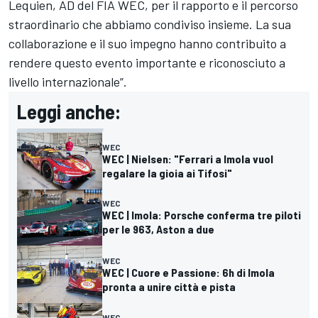
Lequien, AD del FIA WEC, per il rapporto e il percorso
straordinario che abbiamo condiviso insieme. La sua
collaborazione e il suo impegno hanno contribuito a
rendere questo evento importante e riconosciuto a
livello internazionale”.
Leggi anche:
WEC
WEC | Nielsen: "Ferrari a Imola vuol
regalare la gioia ai Tifosi"
WEC
WEC | Imola: Porsche conferma tre piloti
per le 963, Aston a due
WEC
WEC | Cuore e Passione: 6h di Imola
pronta a unire città e pista
WEC