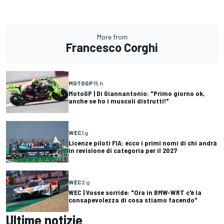
More from
Francesco Corghi
MOTOGP
15 h
MotoGP | Di Giannantonio: "Primo giorno ok,
anche se ho i muscoli distrutti!"
WEC
1 g
Licenze piloti FIA: ecco i primi nomi di chi andrà
in revisione di categoria per il 2027
WEC
2 g
WEC | Vosse sorride: "Ora in BMW-WRT c'è la
consapevolezza di cosa stiamo facendo"
Ultime notizie