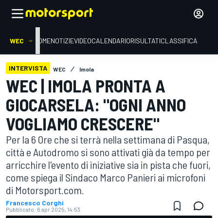
WEC
HOME
NOTIZIE
VIDEO
CALENDARIO
RISULTATI
CLASSIFICA
INTERVISTA
WEC
Imola
WEC | IMOLA PRONTA A
GIOCARSELA: "OGNI ANNO
VOGLIAMO CRESCERE"
Per la 6 Ore che si terrà nella settimana di Pasqua,
città e Autodromo si sono attivati già da tempo per
arricchire l'evento di iniziative sia in pista che fuori,
come spiega il Sindaco Marco Panieri ai microfoni
di Motorsport.com.
Francesco Corghi
Pubblicato:
6 apr 2025, 14:53