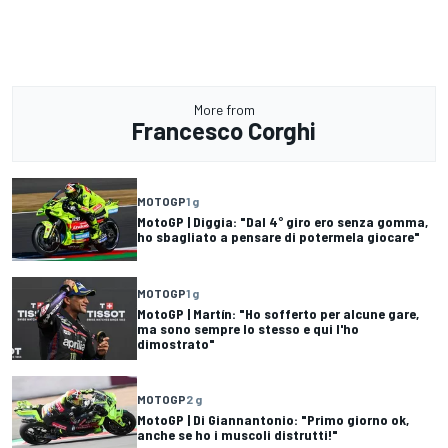
More from
Francesco Corghi
MOTOGP
1 g
MotoGP | Diggia: "Dal 4° giro ero senza gomma,
ho sbagliato a pensare di potermela giocare"
MOTOGP
1 g
MotoGP | Martín: "Ho sofferto per alcune gare,
ma sono sempre lo stesso e qui l'ho
dimostrato"
MOTOGP
2 g
MotoGP | Di Giannantonio: "Primo giorno ok,
anche se ho i muscoli distrutti!"