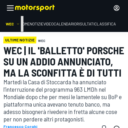
WEC
HOME
NOTIZIE
VIDEO
CALENDARIO
RISULTATI
CLASSIFICA
ULTIME NOTIZIE
WEC
WEC | IL 'BALLETTO' PORSCHE
SU UN ADDIO ANNUNCIATO,
MA LA SCONFITTA È DI TUTTI
Martedì la Casa di Stoccarda ha annunciato
l'interruzione del programma 963 LMDh nel
Mondiale dopo che per mesi le lamentele su BoP e
piattaforma unica avevano tenuto banco, ma
adesso bisognerà rivedere in fretta alcune cose
per non perdere altri protagonisti.
Francesco Corghi