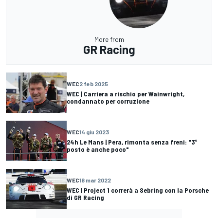
More from
GR Racing
WEC
2 feb 2025
WEC | Carriera a rischio per Wainwright,
condannato per corruzione
WEC
14 giu 2023
24h Le Mans | Pera, rimonta senza freni: "3°
posto è anche poco"
WEC
16 mar 2022
WEC | Project 1 correrà a Sebring con la Porsche
di GR Racing