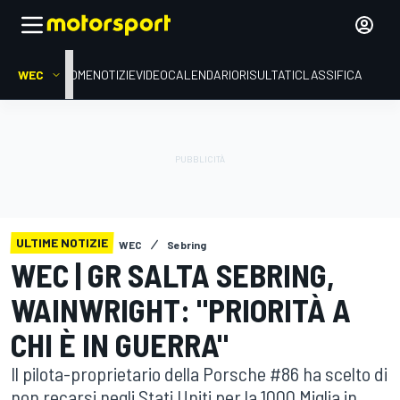
WEC
HOME
NOTIZIE
VIDEO
CALENDARIO
RISULTATI
CLASSIFICA
ULTIME NOTIZIE
WEC
Sebring
WEC | GR SALTA SEBRING,
WAINWRIGHT: "PRIORITÀ A
CHI È IN GUERRA"
Il pilota-proprietario della Porsche #86 ha scelto di
non recarsi negli Stati Uniti per la 1000 Miglia in