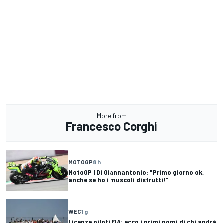
More from
Francesco Corghi
MOTOGP
8 h
MotoGP | Di Giannantonio: "Primo giorno ok,
anche se ho i muscoli distrutti!"
WEC
1 g
Licenze piloti FIA: ecco i primi nomi di chi andrà