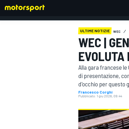
ULTIME NOTIZIE
WEC
WEC | GE
FORMULA 1
EVOLUTA 
Alla gara francese l
di presentazione, con 
d'occhio per questo 
Francesco Corghi
Pubblicato:
1 giu 2026, 09:44