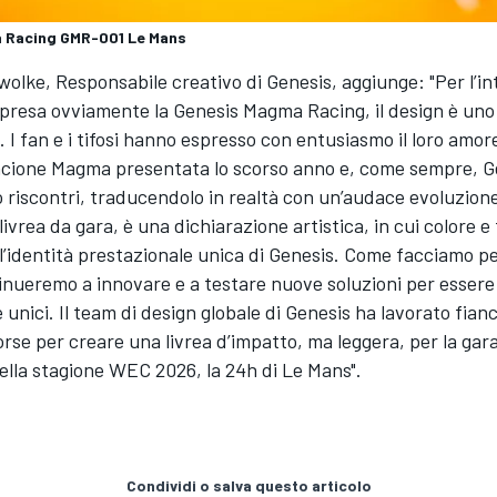
 Racing GMR-001 Le Mans
lke, Responsabile creativo di Genesis, aggiunge: "Per l’i
resa ovviamente la Genesis Magma Racing, il design è uno d
 I fan e i tifosi hanno espresso con entusiasmo il loro amore
cione Magma presentata lo scorso anno e, come sempre, G
o riscontri, traducendolo in realtà con un’audace evoluzione
livrea da gara, è una dichiarazione artistica, in cui colore e
’identità prestazionale unica di Genesis. Come facciamo pe
tinueremo a innovare e a testare nuove soluzioni per esser
e unici. Il team di design globale di Genesis ha lavorato fian
orse per creare una livrea d’impatto, ma leggera, per la gar
lla stagione WEC 2026, la 24h di Le Mans".
Condividi o salva questo articolo