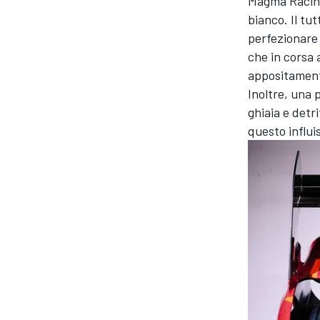
Magma Racing 
bianco. Il tu
perfezionare 
che in corsa 
appositamente
Inoltre, una 
ghiaia e detr
questo influi
ENDURANCE/GT