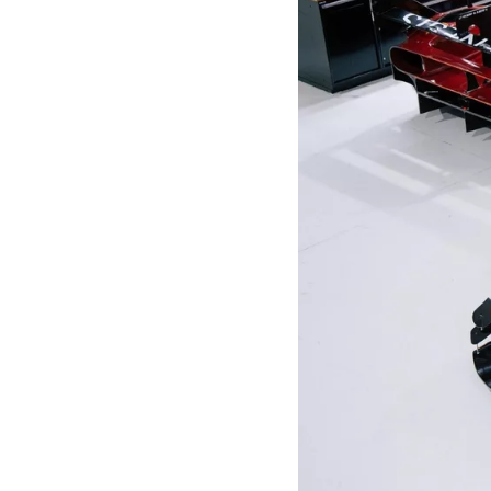
MOTOGP
WEC
WRC