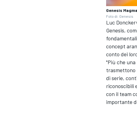
Genesis Magma
Foto di: Genesis
Luc Donckerwo
Genesis, comp
fondamentali.
concept aran
conto dei lor
"Più che una 
trasmettono l
di serie, con
riconoscibili 
con il team c
importante de