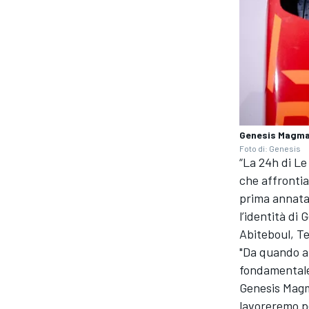
Genesis Magma
Foto di: Genesis
“La 24h di Le
che affronti
prima annata
l’identità di
Abiteboul, T
"Da quando a
MONOMARCA
fondamentale 
Genesis Magm
lavoreremo pe