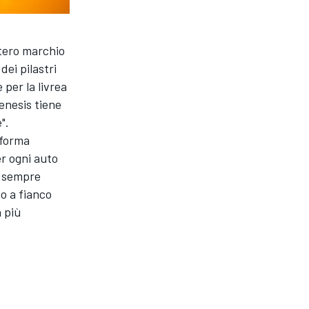
ntero marchio
ei pilastri
 per la livrea
enesis tiene
".
 forma
r ogni auto
e sempre
co a fianco
a più