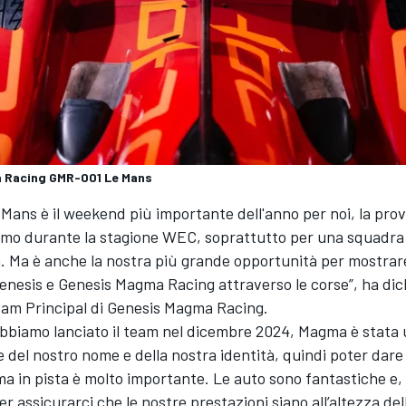
 Racing GMR-001 Le Mans
 Mans è il weekend più importante dell'anno per noi, la pro
amo durante la stagione WEC, soprattutto per una squadra 
. Ma è anche la nostra più grande opportunità per mostrar
 Genesis e Genesis Magma Racing attraverso le corse”, ha dic
eam Principal di Genesis Magma Racing.
bbiamo lanciato il team nel dicembre 2024, Magma è stata 
del nostro nome e della nostra identità, quindi poter dare 
a in pista è molto importante. Le auto sono fantastiche e
r assicurarci che le nostre prestazioni siano all’altezza del