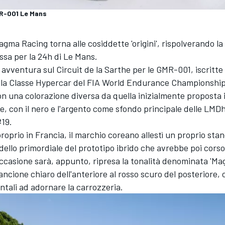
R-001 Le Mans
gma Racing torna alle cosiddette 'origini', rispolverando la 
sa per la 24h di Le Mans.
 avventura sul Circuit de la Sarthe per le GMR-001, iscritte
lla Classe Hypercar del FIA World Endurance Championship
on una colorazione diversa da quella inizialmente proposta 
, con il nero e l'argento come sfondo principale delle LMDh
#19.
roprio in Francia, il marchio coreano allestì un proprio sta
dello primordiale del prototipo ibrido che avrebbe poi corso 
occasione sarà, appunto, ripresa la tonalità denominata 'M
ncione chiaro dell'anteriore al rosso scuro del posteriore, co
entali ad adornare la carrozzeria.