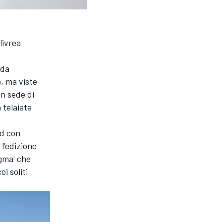
livrea
 da
, ma viste
in sede di
 telaiate
nd con
l'edizione
agma' che
i soliti