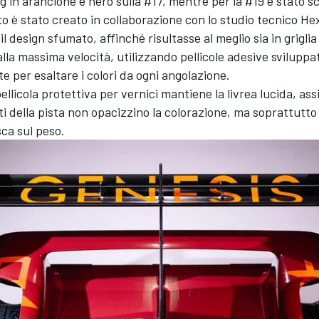
in arancione e nero sulla #17, mentre per la #19 è stato sce
tto è stato creato in collaborazione con lo studio tecnico He
il design sfumato, affinché risultasse al meglio sia in grigli
alla massima velocità, utilizzando pellicole adesive sviluppa
 per esaltare i colori da ogni angolazione.
pellicola protettiva per vernici mantiene la livrea lucida, a
iti della pista non opacizzino la colorazione, ma soprattutt
sca sul peso.