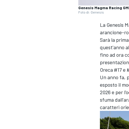
Genesis Magma Racing GM
Foto di: Genesis
La Genesis Ma
arancione-ros
Sarà la prima
quest'anno a
fino ad ora c
presentazione
Oreca #17 e 
Un anno fa, p
esposto il mo
2026 e per l'
sfuma dall'ara
caratteri ori
MONOPOSTO