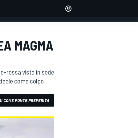
dei tuoi piloti preferiti
Fai sentire la tua voce
commentando l'articolo
ACCEDI
EDIZIONE
REA MAGMA
ITALIA
e-rossa vista in sede
 ideale come colpo
I COME FONTE PREFERITA