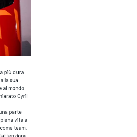
va più dura
alla sua
e al mondo
hiarato Cyril
una parte
piena vita a
, come team,
l’attenzione