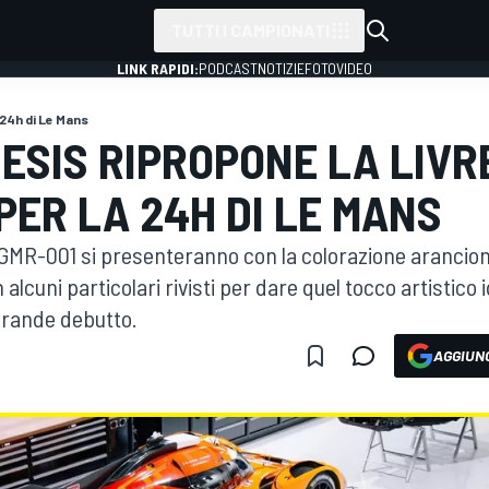
TUTTI I CAMPIONATI
LINK RAPIDI:
PODCAST
NOTIZIE
FOTO
VIDEO
24h di Le Mans
NESIS RIPROPONE LA LIV
PER LA 24H DI LE MANS
e GMR-001 si presenteranno con la colorazione arancion
alcuni particolari rivisti per dare quel tocco artistico
grande debutto.
AGGIUNG