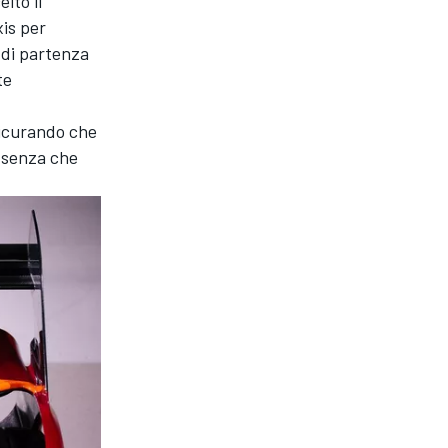
lto il
xis per
a di partenza
te
ssicurando che
o senza che