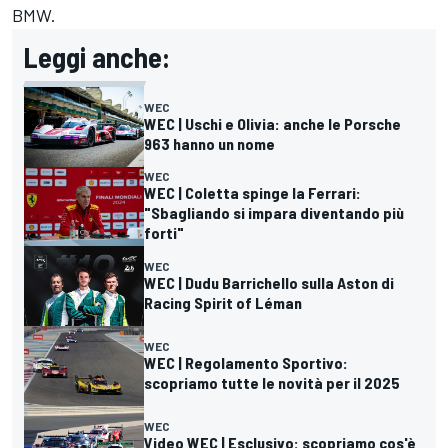
BMW.
Leggi anche:
WEC
WEC | Uschi e Olivia: anche le Porsche
963 hanno un nome
WEC
WEC | Coletta spinge la Ferrari:
"Sbagliando si impara diventando più
forti"
WEC
WEC | Dudu Barrichello sulla Aston di
Racing Spirit of Léman
WEC
WEC | Regolamento Sportivo:
scopriamo tutte le novità per il 2025
WEC
Video WEC | Esclusivo: scopriamo cos'è