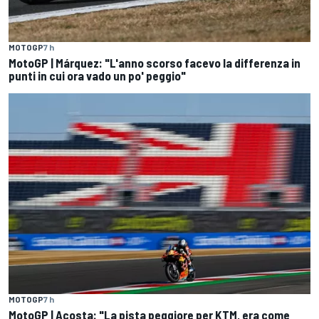
MOTOGP
7 h
MotoGP | Márquez: "L'anno scorso facevo la differenza in
punti in cui ora vado un po' peggio"
MOTOGP
7 h
MotoGP | Acosta: "La pista peggiore per KTM, era come