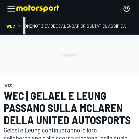
WEC
HOME
NOTIZIE
VIDEO
CALENDARIO
RISULTATI
CLASSIFICA
WEC
WEC | GELAEL E LEUNG
PASSANO SULLA MCLAREN
DELLA UNITED AUTOSPORTS
Gelael e Leung continueranno la loro
collaborazione dalla scorsa stagione, nella quale