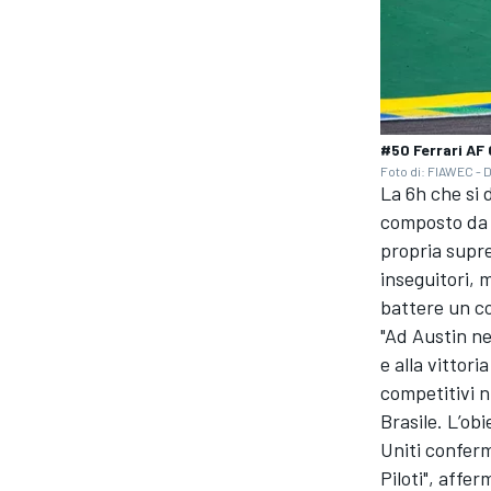
#50 Ferrari AF 
Foto di: FIAWEC - 
La 6h che si 
composto da 
propria supre
inseguitori,
battere un col
"Ad Austin ne
e alla vittor
competitivi n
Brasile. L’obi
RALLY
Uniti conferm
Piloti", affer