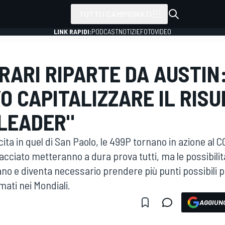
TUTTI I CAMPIONATI
LINK RAPIDI:
PODCAST
NOTIZIE
FOTO
VIDEO
RRARI RIPARTE DA AUSTIN
O CAPITALIZZARE IL RISU
LEADER"
ita in quel di San Paolo, le 499P tornano in azione al C
acciato metteranno a dura prova tutti, ma le possibilità
o e diventa necessario prendere più punti possibili p
rimati nei Mondiali.
AGGIUNG