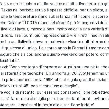
piace, è un tracciato medio-veloce e molto divertente da gu
 Texas nel periodo estivo è spesso difficile, per un pilota, a
 che le temperature siano abbastanza miti, come lo scorso 
he Calado: “Il COTA è uno dei circuiti più impegnativi della
a livello di layout, mescola parti molto veloci a una varietà 
 di loro. Tra i punti più impressionanti vi è il rettilineo in sa
che ha un dislivello davvero notevole: vissuto dall’interno del
 è qualcosa di unico. Lo scorso anno la Ferrari fu molto com
auguro che sia così anche questo weekend per poterci con
lassifiche".
azzi: “Sono contento di tornare ad Austin su una pista che
 caratteristiche tecniche. Un anno fa al COTA ottenemmo u
, la prima per me con la 499P, che ci regalò grandi emozioni
della vettura #51 non si concluse al meglio".
è voglia di riscatto, pur essendo consapevoli che l’obiettivo 
sarà fare tutto al meglio per ottenere tanti punti, evitando
ermare le posizioni in testa alle classifiche iridate".