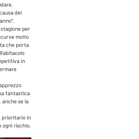
idare.
 causa del
anno".
 stagione per
di curve molto
lita che porta
l’abitacolo
petitiva in
fermare
 apprezzo
na fantastica
, anche se la
prioritario in
 ogni rischio,