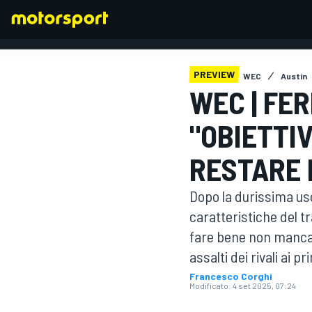
PREVIEW
WEC
Austin
WEC | FE
FORMULA 1
"OBIETTIV
RESTARE 
Dopo la durissima usc
caratteristiche del tr
fare bene non mancan
assalti dei rivali ai p
Francesco Corghi
Modificato:
4 set 2025, 07:24