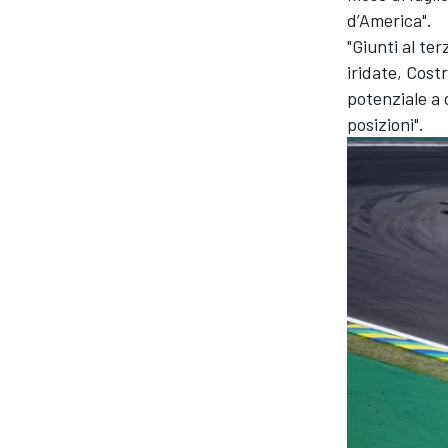
d’America".
"Giunti al te
iridate, Cost
potenziale a 
posizioni".
MONOMARCA