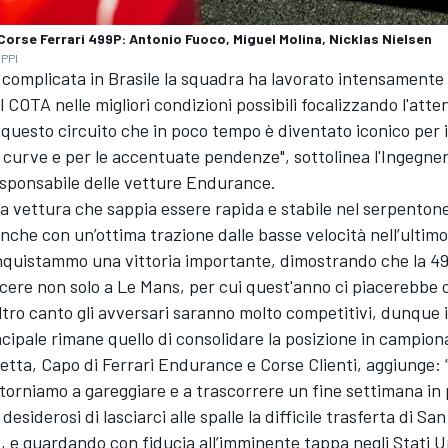
Corse Ferrari 499P: Antonio Fuoco, Miguel Molina, Nicklas Nielsen
DPPI
 complicata in Brasile la squadra ha lavorato intensamente
l COTA nelle migliori condizioni possibili focalizzando l'atte
i questo circuito che in poco tempo è diventato iconico per i
di curve e per le accentuate pendenze", sottolinea l'Ingegn
sponsabile delle vetture Endurance.
a vettura che sappia essere rapida e stabile nel serpenton
nche con un’ottima trazione dalle basse velocità nell’ultimo
nquistammo una vittoria importante, dimostrando che la 4
ncere non solo a Le Mans, per cui quest'anno ci piacerebbe
altro canto gli avversari saranno molto competitivi, dunque i
ncipale rimane quello di consolidare la posizione in campion
etta, Capo di Ferrari Endurance e Corse Clienti, aggiunge: 
torniamo a gareggiare e a trascorrere un fine settimana in 
 desiderosi di lasciarci alle spalle la difficile trasferta di Sa
o, e guardando con fiducia all’imminente tappa negli Stati U