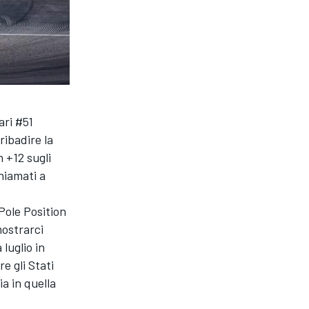
ari #51
ibadire la
 +12 sugli
hiamati a
Pole Position
mostrarci
luglio in
e gli Stati
ia in quella