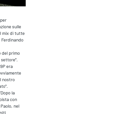
 per
nzione sulle
l mix di tutte
er Ferdinando
e del primo
 settore".
99P era
 ovviamente
l nostro
ato".
“Dopo la
pista con
n Paolo, nel
niti