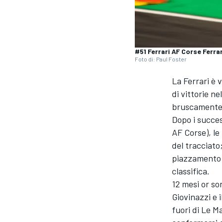
#51 Ferrari AF Corse Ferra
Foto di: Paul Foster
La Ferrari è 
di vittorie n
bruscamente 
Dopo i succes
AF Corse), le
del tracciato
piazzamento a
classifica.
12 mesi or s
Giovinazzi e 
fuori di Le M
MONOPOSTO