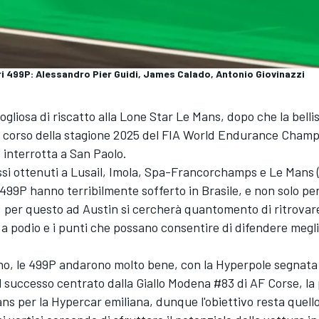
ri 499P: Alessandro Pier Guidi, James Calado, Antonio Giovinazzi
vogliosa di riscatto alla Lone Star Le Mans, dopo che la belli
el corso della stagione 2025 del FIA World Endurance Champ
interrotta a San Paolo.
si ottenuti a Lusail, Imola, Spa-Francorchamps e Le Mans (
 499P hanno terribilmente sofferto in Brasile, e non solo pe
; per questo ad Austin si cercherà quantomento di ritrovar
 podio e i punti che possano consentire di difendere meglio
ono, le 499P andarono molto bene, con la Hyperpole segnata
il successo centrato dalla Giallo Modena #83 di AF Corse, la 
ans per la Hypercar emiliana, dunque l'obiettivo resta quello