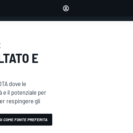
dei tuoi piloti preferiti
Fai sentire la tua voce
commentando l'articolo
ACCEDI
EDIZIONE
:
ITALIA
LTATO E
OTA dove le
 e il potenziale per
er respingere gli
I COME FONTE PREFERITA