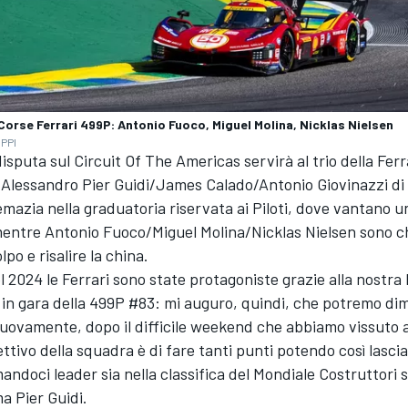
Corse Ferrari 499P: Antonio Fuoco, Miguel Molina, Nicklas Nielsen
DPPI
disputa sul Circuit Of The Americas servirà al trio della Ferr
Alessandro Pier Guidi/James Calado/Antonio Giovinazzi di r
mazia nella graduatoria riservata ai Piloti, dove vantano un
 mentre Antonio Fuoco/Miguel Molina/Nicklas Nielsen sono c
po e risalire la china.
l 2024 le Ferrari sono state protagoniste grazie alla nostra 
ia in gara della 499P #83: mi auguro, quindi, che potremo di
uovamente, dopo il difficile weekend che abbiamo vissuto a 
ettivo della squadra è di fare tanti punti potendo così lasciar
andoci leader sia nella classifica del Mondiale Costruttori s
ma Pier Guidi.