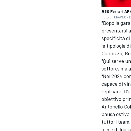
#50 Ferrari AF 
Foto di: FIAWEC - 
"Dopo la gara
presentarsi a
specificità d
le tipologie 
Cannizzo, Re
"Qui serve un
settore, ma a
"Nel 2024 co
capace di vi
replicare. D’
obiettivo pri
ENDURANCE/GT
Antonello Col
pausa estiva 
tutto il team,
mese di lugli