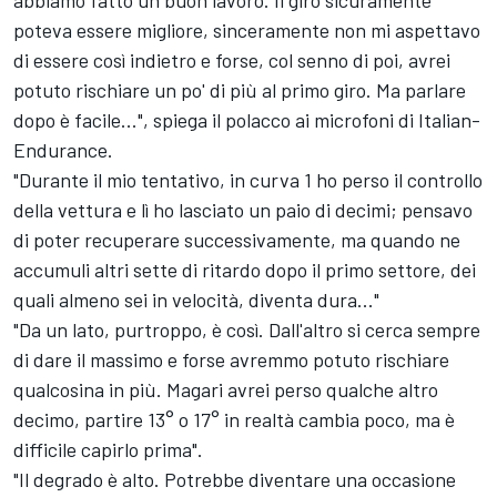
abbiamo fatto un buon lavoro. Il giro sicuramente
poteva essere migliore, sinceramente non mi aspettavo
di essere così indietro e forse, col senno di poi, avrei
potuto rischiare un po' di più al primo giro. Ma parlare
dopo è facile...", spiega il polacco ai microfoni di Italian-
Endurance.
"Durante il mio tentativo, in curva 1 ho perso il controllo
della vettura e lì ho lasciato un paio di decimi; pensavo
di poter recuperare successivamente, ma quando ne
accumuli altri sette di ritardo dopo il primo settore, dei
quali almeno sei in velocità, diventa dura..."
"Da un lato, purtroppo, è così. Dall'altro si cerca sempre
di dare il massimo e forse avremmo potuto rischiare
qualcosina in più. Magari avrei perso qualche altro
decimo, partire 13° o 17° in realtà cambia poco, ma è
difficile capirlo prima".
"Il degrado è alto. Potrebbe diventare una occasione