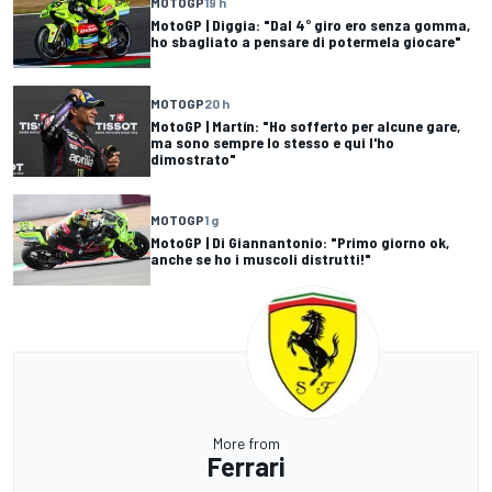
MOTOGP
19 h
MotoGP | Diggia: "Dal 4° giro ero senza gomma,
ho sbagliato a pensare di potermela giocare"
MOTOGP
20 h
MotoGP | Martín: "Ho sofferto per alcune gare,
ma sono sempre lo stesso e qui l'ho
dimostrato"
MOTOGP
1 g
MotoGP | Di Giannantonio: "Primo giorno ok,
anche se ho i muscoli distrutti!"
More from
Ferrari