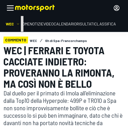
WEC
HOME
NOTIZIE
VIDEO
CALENDARIO
RISULTATI
CLASSIFICA
COMMENTO
WEC
6h di Spa-Francorchamps
WEC | FERRARI E TOYOTA
CACCIATE INDIETRO:
PROVERANNO LA RIMONTA,
MA COSÌ NON È BELLO
Dal duello per il primato di Imola all'eliminazione
dalla Top10 della Hyperpole: 499P e TR010 a Spa
non sono improvvisamente bollite e ciò che è
successo lo si può ben immaginare, dato che chi è
davanti non ha portato novità tecniche da