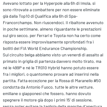
Avevano lottato per la Hyperpole alla 6h di Imola, si
sono ritrovate a combattere per non essere eliminate
già dalla Top10 di Qualifica alla 6h di Spa-
Francorchamps. Non riuscendoci. Il ribaltone avvenuto
in poche settimane, almeno riguardante le prestazioni
sul giro secco, per Ferrari e Toyota non ha certo come
risposta essere improvvisamente sprofondati fra i
bolliti del FIA World Endurance Championship.
Sul circuito belga abbiamo visto un venerdì di assalto al
primato in griglia di partenza davvero molto tirato, ma
né le 499P e né le TR010 Hybrid hanno potuto essere
fra i migliori, o quantomeno provare ad inserirsi nella
partita. Fatta eccezione per la Rossa di Maranello #50
condotta da Antonio Fuoco, tutte le altre vetture,
emiliane o giapponesi che fossero, hanno dovuto
spegnere il motore già dopo i primi 15' di sessione,
senza poter evitare la tagliola della manche d'apertura.