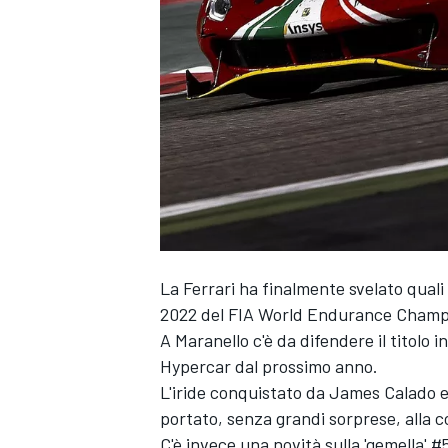
La Ferrari ha finalmente svelato quali s
2022 del FIA World Endurance Champ
A Maranello c'è da difendere il titolo
Hypercar dal prossimo anno.
L'iride conquistato da
James Calado
portato, senza grandi sorprese, alla c
MONOPOSTO
C'è invece una novità sulla 'gemella' 