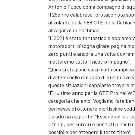
Antonio Fuoco come compagno di squ
Il 25enne calabrese, protagonista sopr
al volante della 488 GTE della Cetila
all'Algarve di Portimao.
“Il 2021 è stato fantastico e abbiamo v
motorsport, bisogna girare pagina mol
zero punti e ancora una volta dovremo d
metteremo tutto il nostro impegno".
"Questa stagione sarà molto complicata
dividersi nello sviluppo di due nuove v
queste situazioni sappiamo trovare mo
"È l’ultimo anno per la GTE Pro nel 
categoria che amo. Vogliamo fare bene
permesso di ottenere moltissime soddi
Calado ha aggiunto: “Essendoci laurea
il team, per Ferrari e per tutti i nostr
possibile per ottenere il terzo titolo".