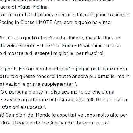
adra di
Miguel Molina
.
attutto del GT Italiano, è reduce dalla stagione trascorsa
r Racing in Classe LMGTE Am, con la quale ha vinto
into tutto quello che c’era da vincere, ma alla fine, nel
to velocemente - dice Pier Guidi - Ripartiamo tutti da
imostrare di essere i migliori e, per riuscirci,
 per la Ferrari perché oltre all’impegno nelle gare dovrà
etture e questo renderà il tutto ancora più difficile, ma in
tivazioni e grinta supplementari".
WEC e personalmente mi dispiace molto perché è una
 e avere un ulteriore bel ricordo della 488 GTE che ci ha
sfazioni e successi”.
ti Campioni del Mondo le aspettative sono molto alte per
i tifosi. Ovviamente io e Alessandro faremo tutto il