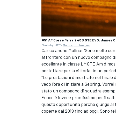
#51 AF Corse Ferrari 488 GTE EVO: James C
Photo by: JEP /
Motorsport Images
Carico anche Molina: “Sono molto con
affronterò con un nuovo compagno di 
eccellente in classe LMGTE Am dimostr
per lottare per la vittoria, in un peri
"Le prestazioni dimostrate nel finale 
vedo l’ora di iniziare a Sebring. Vorre
stato un compagno di squadra esempl
Fuoco è invece prontissimo per il sal
MONOMARCA
questa opportunità perché giunge al t
coperte dal 2019 fino ad oggi. Sono fe