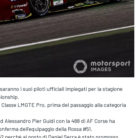
aranno i suoi piloti ufficiali impiegati per la stagione
ionship.
 in Classe LMGTE Pro, prima del passaggio alla categoria
ed
Alessandro Pier Guidi
con la 488 di AF Corse ha
onferma dell'equipaggio della Rossa #51.
#52 perché al posto di
Daniel Serra
è stato promosso