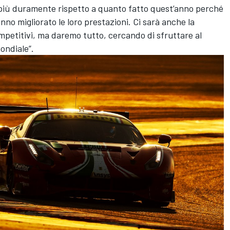
più duramente rispetto a quanto fatto quest’anno perché
nno migliorato le loro prestazioni. Ci sarà anche la
petitivi, ma daremo tutto, cercando di sfruttare al
ondiale”.