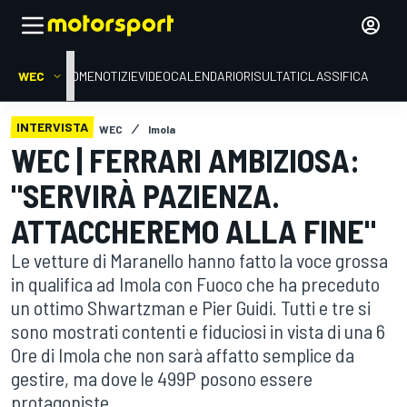
WEC
HOME
NOTIZIE
VIDEO
CALENDARIO
RISULTATI
CLASSIFICA
INTERVISTA
WEC
Imola
WEC | FERRARI AMBIZIOSA:
"SERVIRÀ PAZIENZA.
ATTACCHEREMO ALLA FINE"
Le vetture di Maranello hanno fatto la voce grossa
in qualifica ad Imola con Fuoco che ha preceduto
un ottimo Shwartzman e Pier Guidi. Tutti e tre si
sono mostrati contenti e fiduciosi in vista di una 6
Ore di Imola che non sarà affatto semplice da
gestire, ma dove le 499P posono essere
protagoniste.