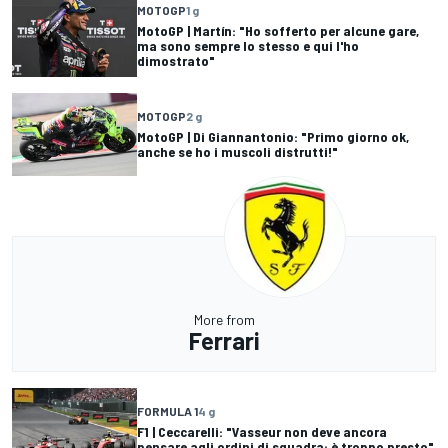
MOTOGP
1 g
MotoGP | Martín: "Ho sofferto per alcune gare,
ma sono sempre lo stesso e qui l'ho
dimostrato"
MOTOGP
2 g
MotoGP | Di Giannantonio: "Primo giorno ok,
anche se ho i muscoli distrutti!"
More from
Ferrari
FORMULA 1
4 g
F1 | Ceccarelli: "Vasseur non deve ancora
pensare agli ordini di squadra: è troppo presto"