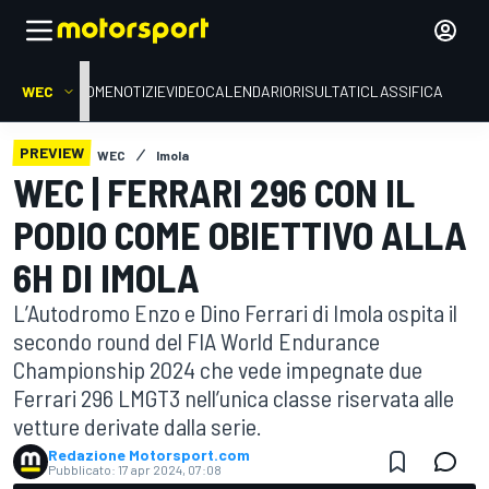
WEC
HOME
NOTIZIE
VIDEO
CALENDARIO
RISULTATI
CLASSIFICA
PREVIEW
WEC
Imola
WEC | FERRARI 296 CON IL
PODIO COME OBIETTIVO ALLA
6H DI IMOLA
L’Autodromo Enzo e Dino Ferrari di Imola ospita il
secondo round del FIA World Endurance
Championship 2024 che vede impegnate due
Ferrari 296 LMGT3 nell’unica classe riservata alle
vetture derivate dalla serie.
Redazione Motorsport.com
Pubblicato:
17 apr 2024, 07:08