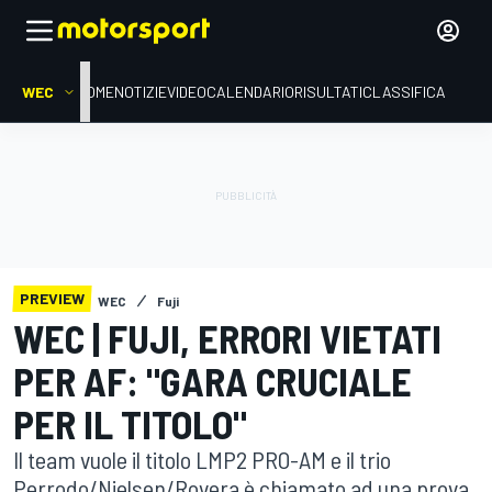
WEC
HOME
NOTIZIE
VIDEO
CALENDARIO
RISULTATI
CLASSIFICA
PREVIEW
WEC
Fuji
WEC | FUJI, ERRORI VIETATI
PER AF: "GARA CRUCIALE
PER IL TITOLO"
Il team vuole il titolo LMP2 PRO-AM e il trio
Perrodo/Nielsen/Rovera è chiamato ad una prova