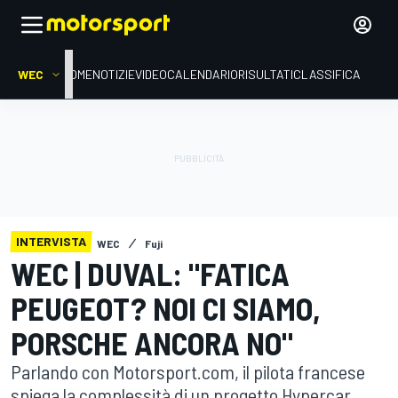
WEC
HOME
NOTIZIE
VIDEO
CALENDARIO
RISULTATI
CLASSIFICA
INTERVISTA
WEC
Fuji
WEC | DUVAL: "FATICA
PEUGEOT? NOI CI SIAMO,
PORSCHE ANCORA NO"
Parlando con Motorsport.com, il pilota francese
spiega la complessità di un progetto Hypercar