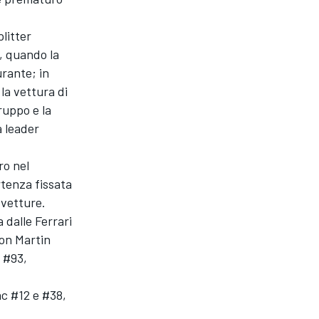
litter
, quando la
rante; in
la vettura di
ruppo e la
a leader
ro nel
rtenza fissata
 vetture.
 dalle Ferrari
ton Martin
 #93,
c #12 e #38,