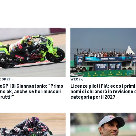
OGP
21 h
WEC
2 g
oGP | Di Giannantonio: "Primo
Licenze piloti FIA: ecco i primi
rno ok, anche se ho i muscoli
nomi di chi andrà in revisione 
rutti!"
categoria per il 2027