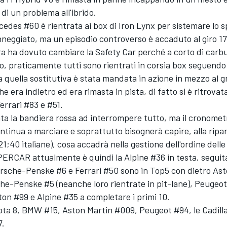
 di un problema all'ibrido.
edes #60 è rientrata ai box di Iron Lynx per sistemare lo sp
neggiato, ma un episodio controverso è accaduto al giro 17
a ha dovuto cambiare la Safety Car perché a corto di carbu
 praticamente tutti sono rientrati in corsia box seguendo 
 quella sostitutiva è stata mandata in azione in mezzo al g
e era indietro ed era rimasta in pista, di fatto si è ritrovat
Ferrari #83 e #51.
vata la bandiera rossa ad interrompere tutto, ma il cronomet
tinua a marciare e soprattutto bisognerà capire, alla ripa
 21;40 italiane), cosa accadrà nella gestione dell'ordine delle
ERCAR attualmente è quindi la Alpine #36 in testa, seguita
orsche-Penske #6 e Ferrari #50 sono in Top5 con dietro As
he-Penske #5 (neanche loro rientrate in pit-lane), Peugeot
on #99 e Alpine #35 a completare i primi 10.
ta 8, BMW #15, Aston Martin #009, Peugeot #94, le Cadilla
7.