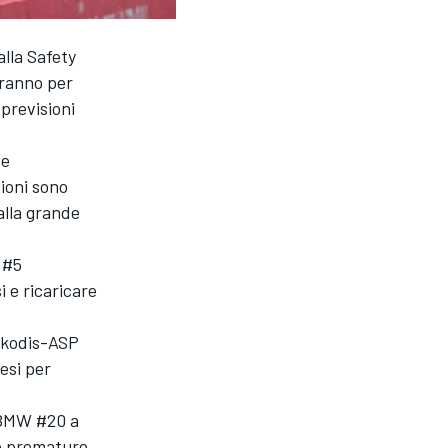
alla Safety
eranno per
 previsioni
te
zioni sono
alla grande
 #5
 e ricaricare
Akkodis-ASP
esi per
a BMW #20 a
 e prematuro