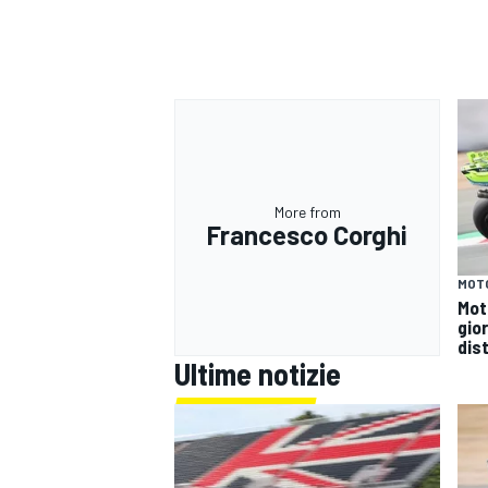
More from
Francesco Corghi
MOT
Mot
gio
dist
Ultime notizie
RALLY