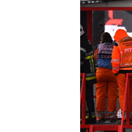
MOTOGP
WEC
WRC