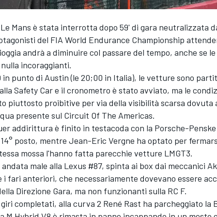
Le Mans è stata interrotta dopo 59' di gara neutralizzata d
protagonisti del FIA World Endurance Championship attend
pioggia andrà a diminuire col passare del tempo, anche se le
nulla incoraggianti.
 in punto di Austin (le 20;00 in Italia), le vetture sono parti
lla Safety Car e il cronometro è stato avviato, ma le condi
o piuttosto proibitive per via della visibilità scarsa dovuta 
cqua presente sul Circuit Of The Americas.
er addirittura è finito in testacoda con la Porsche-Penske
 14° posto, mentre Jean-Eric Vergne ha optato per fermarsi
 stessa mossa l'hanno fatta parecchie vetture LMGT3.
 andata male alla Lexus #87, spinta ai box dai meccanici 
 i fari anteriori, che necessariamente dovevano essere acc
ella Direzione Gara, ma non funzionanti sulla RC F.
 giri completati, alla curva 2 René Rast ha parcheggiato l
 la M Hybrid V8 è rimasta in panne incappando in un mesto