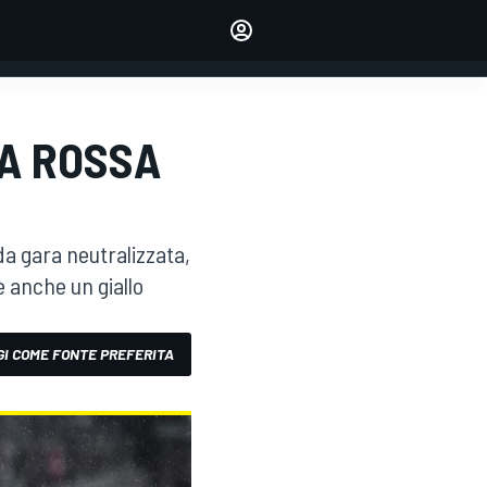
dei tuoi piloti preferiti
Fai sentire la tua voce
commentando l'articolo
ACCEDI
EDIZIONE
RA ROSSA
ITALIA
a gara neutralizzata,
è anche un giallo
I COME FONTE PREFERITA