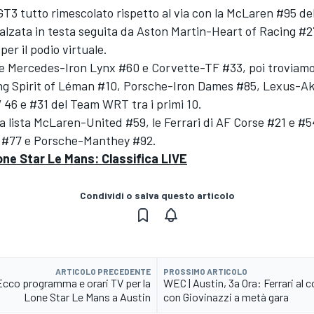
T3 tutto rimescolato rispetto al via con la McLaren #95 de
alzata in testa seguita da Aston Martin-Heart of Racing #2
per il podio virtuale.
e Mercedes-Iron Lynx #60 e Corvette-TF #33, poi troviam
ng Spirit of Léman #10, Porsche-Iron Dames #85, Lexus-A
 46 e #31 del Team WRT tra i primi 10.
 lista McLaren-United #59, le Ferrari di AF Corse #21 e #54
 #77 e Porsche-Manthey #92.
ne Star Le Mans: Classifica LIVE
Condividi o salva questo articolo
ARTICOLO PRECEDENTE
PROSSIMO ARTICOLO
Ecco programma e orari TV per la
WEC | Austin, 3a Ora: Ferrari al
Lone Star Le Mans a Austin
con Giovinazzi a metà gara