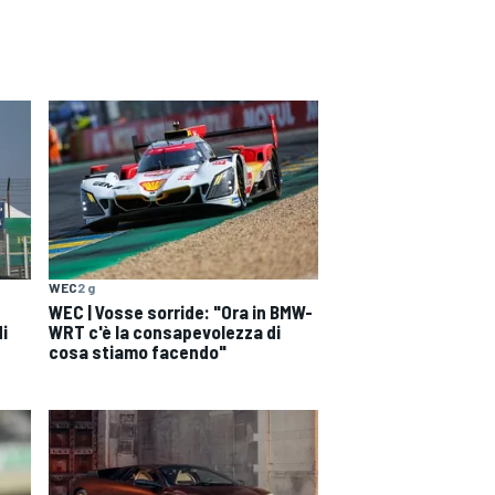
WEC
2 g
WEC | Vosse sorride: "Ora in BMW-
di
WRT c'è la consapevolezza di
cosa stiamo facendo"