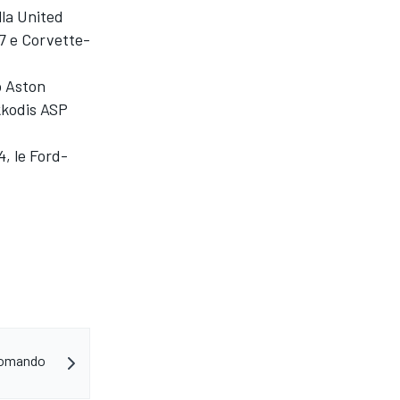
lla United
7 e Corvette-
o Aston
kkodis ASP
, le Ford-
 comando