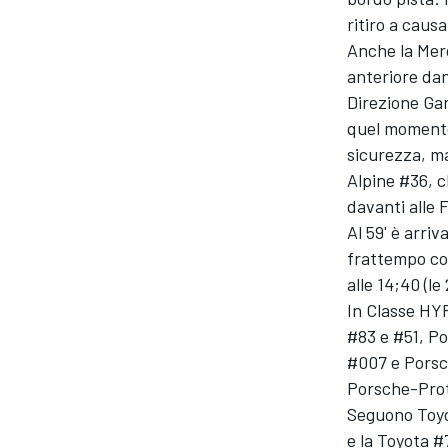
ritiro a causa
Anche la Merc
anteriore dan
Direzione Gar
quel momento,
sicurezza, ma
Alpine #36, ch
davanti alle 
Al 59' è arri
frattempo con
alle 14;40 (le
In Classe HYP
#83 e #51, P
#007 e Porsc
Porsche-Prot
Seguono Toyo
e la Toyota #