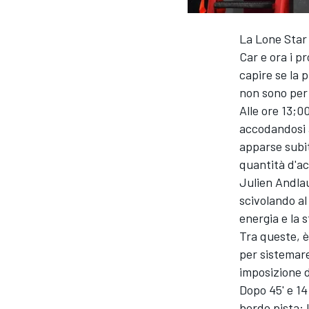
La Lone Star 
Car e ora i 
capire se la 
non sono per 
Alle ore 13;00
accodandosi a
apparse subit
quantità d'a
Julien Andlau
scivolando al
energia e la
Tra queste, è
per sistemare
imposizione d
Dopo 45' e 14
MONOPOSTO
bordo pista: