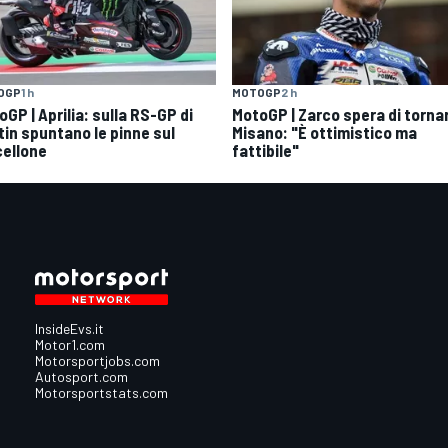
OGP
1 h
MOTOGP
2 h
GP | Aprilia: sulla RS-GP di
MotoGP | Zarco spera di torna
tin spuntano le pinne sul
Misano: "È ottimistico ma
cellone
fattibile"
InsideEvs.it
Motor1.com
Motorsportjobs.com
Autosport.com
Motorsportstats.com