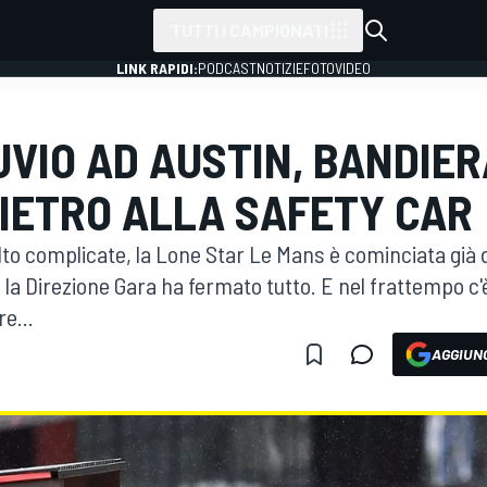
TUTTI I CAMPIONATI
LINK RAPIDI:
PODCAST
NOTIZIE
FOTO
VIDEO
LUVIO AD AUSTIN, BANDIE
DIETRO ALLA SAFETY CAR
to complicate, la Lone Star Le Mans è cominciata già d
la Direzione Gara ha fermato tutto. E nel frattempo c'
re...
AGGIUNG