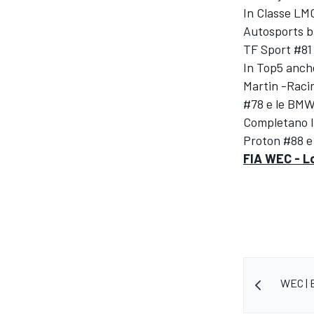
In Classe LMG
Autosports b
TF Sport #81 
In Top5 anch
Martin -Raci
#78 e le BMW
Completano la
Proton #88 e
FIA WEC - Lo
ENDURANCE/GT
WEC | 