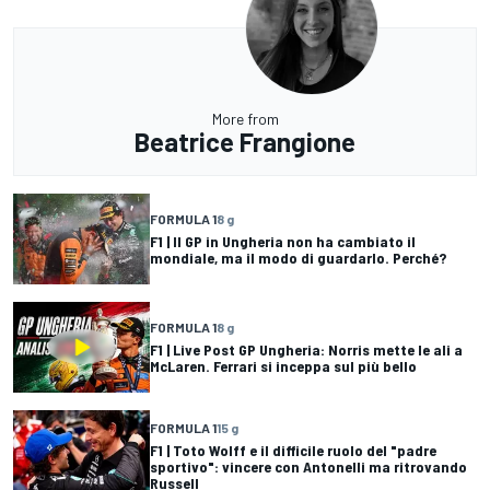
More from
Beatrice Frangione
FORMULA 1
8 g
F1 | Il GP in Ungheria non ha cambiato il
mondiale, ma il modo di guardarlo. Perché?
FORMULA 1
8 g
F1 | Live Post GP Ungheria: Norris mette le ali a
McLaren. Ferrari si inceppa sul più bello
FORMULA 1
15 g
F1 | Toto Wolff e il difficile ruolo del "padre
sportivo": vincere con Antonelli ma ritrovando
Russell