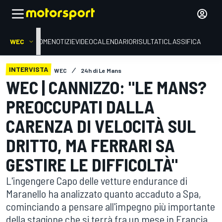
WEC
HOME
NOTIZIE
VIDEO
CALENDARIO
RISULTATI
CLASSIFICA
INTERVISTA
WEC
24h di Le Mans
WEC | CANNIZZO: "LE MANS?
PREOCCUPATI DALLA
CARENZA DI VELOCITÀ SUL
DRITTO, MA FERRARI SA
GESTIRE LE DIFFICOLTÀ"
L'ingengere Capo delle vetture endurance di
Maranello ha analizzato quanto accaduto a Spa,
cominciando a pensare all'impegno più importante
della stagione che si terrà fra un mese in Francia,