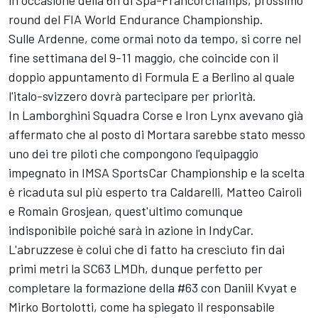
in occasione della 6h di Spa-Francorchamps, prossimo
round del FIA World Endurance Championship.
Sulle Ardenne, come ormai noto da tempo, si corre nel
fine settimana del 9-11 maggio, che coincide con il
doppio appuntamento di Formula E a Berlino al quale
l'italo-svizzero dovrà partecipare per priorità.
In Lamborghini Squadra Corse e Iron Lynx avevano già
affermato che al posto di Mortara sarebbe stato messo
uno dei tre piloti che compongono l'equipaggio
impegnato in IMSA SportsCar Championship e la scelta
è ricaduta sul più esperto tra Caldarelli, Matteo Cairoli
e Romain Grosjean, quest'ultimo comunque
indisponibile poiché sarà in azione in IndyCar.
L'abruzzese è colui che di fatto ha cresciuto fin dai
primi metri la SC63 LMDh, dunque perfetto per
completare la formazione della #63 con Daniil Kvyat e
Mirko Bortolotti, come ha spiegato il responsabile