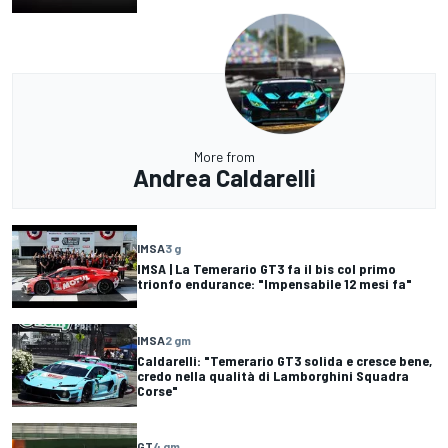
More from
Andrea Caldarelli
IMSA
3 g
IMSA | La Temerario GT3 fa il bis col primo
trionfo endurance: "Impensabile 12 mesi fa"
IMSA
2 gm
Caldarelli: "Temerario GT3 solida e cresce bene,
credo nella qualità di Lamborghini Squadra
Corse"
GT
4 gm