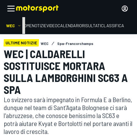
WEC
HOME
NOTIZIE
VIDEO
CALENDARIO
RISULTATI
CLASSIFICA
ULTIME NOTIZIE
WEC
Spa-Francorchamps
WEC | CALDARELLI
SOSTITUISCE MORTARA
SULLA LAMBORGHINI SC63 A
SPA
Lo svizzero sarà impegnato in Formula E a Berlino,
dunque nel team di Sant'Agata Bolognese ci sarà
l'abruzzese, che conosce benissimo la SC63 e
potrà aiutare Kvyat e Bortolotti nel portare avanti il
lavoro di crescita.