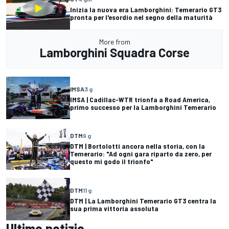
Inizia la nuova era Lamborghini: Temerario GT3
pronta per l'esordio nel segno della maturità
More from
Lamborghini Squadra Corse
IMSA
3 g
IMSA | Cadillac-WTR trionfa a Road America,
primo successo per la Lamborghini Temerario
DTM
9 g
DTM | Bortolotti ancora nella storia, con la
Temerario: "Ad ogni gara riparto da zero, per
questo mi godo il trionfo"
DTM
11 g
DTM | La Lamborghini Temerario GT3 centra la
sua prima vittoria assoluta
Ultime notizie