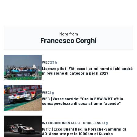
More from
Francesco Corghi
WEC
23 h
Licenze piloti FIA: ecco i primi nomi di chi andrà
in revisione di categoria per il 2027
WEC
1 g
WEC | Vosse sorride: "Ora in BMW-WRT c'è la
consapevolezza di cosa stiamo facendo"
INTERCONTINENTAL GT CHALLENGE
1 g
IGTC | Ecco Bushi Rex, la Porsche-Samurai di
AO-Absolute per la 1000km di Suzuka