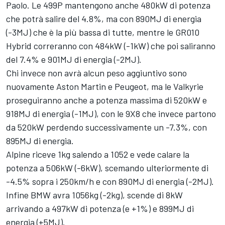
Paolo. Le 499P mantengono anche 480kW di potenza
che potrà salire del 4.8%, ma con 890MJ di energia
(-3MJ) che è la più bassa di tutte, mentre le GR010
Hybrid correranno con 484kW (-1kW) che poi saliranno
del 7.4% e 901MJ di energia (-2MJ).
Chi invece non avrà alcun peso aggiuntivo sono
nuovamente Aston Martin e Peugeot, ma le Valkyrie
proseguiranno anche a potenza massima di 520kW e
918MJ di energia (-1MJ), con le 9X8 che invece partono
da 520kW perdendo successivamente un -7.3%, con
895MJ di energia.
Alpine riceve 1kg salendo a 1052 e vede calare la
potenza a 506kW (-6kW), scemando ulteriormente di
-4.5% sopra i 250km/h e con 890MJ di energia (-2MJ).
Infine BMW avra 1056kg (-2kg), scende di 8kW
arrivando a 497kW di potenza (e +1%) e 899MJ di
energia (+5MJ).