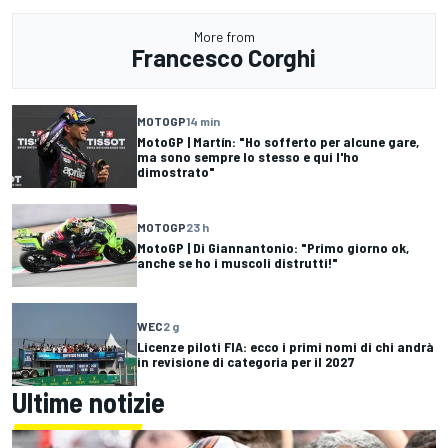
More from
Francesco Corghi
MOTOGP
14 min
MotoGP | Martín: "Ho sofferto per alcune gare,
ma sono sempre lo stesso e qui l'ho
dimostrato"
MOTOGP
23 h
MotoGP | Di Giannantonio: "Primo giorno ok,
anche se ho i muscoli distrutti!"
WEC
2 g
Licenze piloti FIA: ecco i primi nomi di chi andrà
in revisione di categoria per il 2027
Ultime notizie