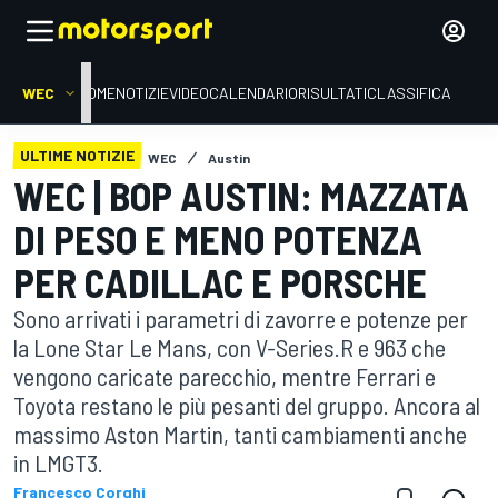
WEC
HOME
NOTIZIE
VIDEO
CALENDARIO
RISULTATI
CLASSIFICA
ULTIME NOTIZIE
WEC
Austin
WEC | BOP AUSTIN: MAZZATA
DI PESO E MENO POTENZA
PER CADILLAC E PORSCHE
Sono arrivati i parametri di zavorre e potenze per
la Lone Star Le Mans, con V-Series.R e 963 che
vengono caricate parecchio, mentre Ferrari e
Toyota restano le più pesanti del gruppo. Ancora al
massimo Aston Martin, tanti cambiamenti anche
in LMGT3.
Francesco Corghi