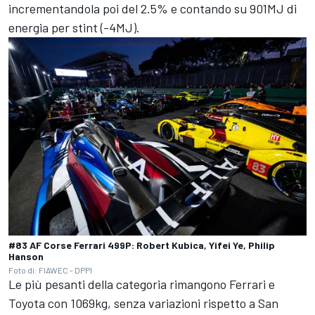
incrementandola poi del 2.5% e contando su 901MJ di
energia per stint (-4MJ).
#83 AF Corse Ferrari 499P: Robert Kubica, Yifei Ye, Philip
Hanson
Foto di: FIAWEC - DPPI
Le più pesanti della categoria rimangono Ferrari e
Toyota con 1069kg, senza variazioni rispetto a San