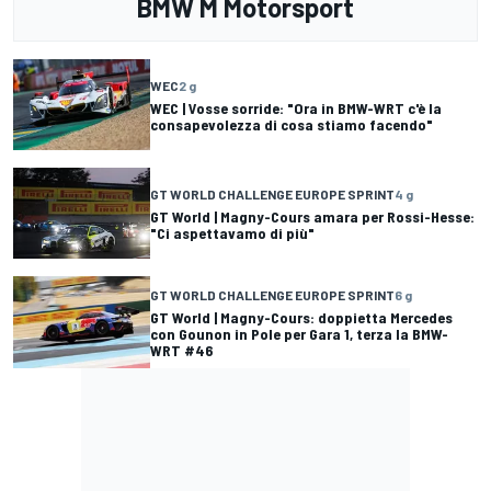
BMW M Motorsport
WEC
2 g
WEC | Vosse sorride: "Ora in BMW-WRT c'è la
consapevolezza di cosa stiamo facendo"
GT WORLD CHALLENGE EUROPE SPRINT
4 g
GT World | Magny-Cours amara per Rossi-Hesse:
"Ci aspettavamo di più"
GT WORLD CHALLENGE EUROPE SPRINT
6 g
GT World | Magny-Cours: doppietta Mercedes
con Gounon in Pole per Gara 1, terza la BMW-
WRT #46