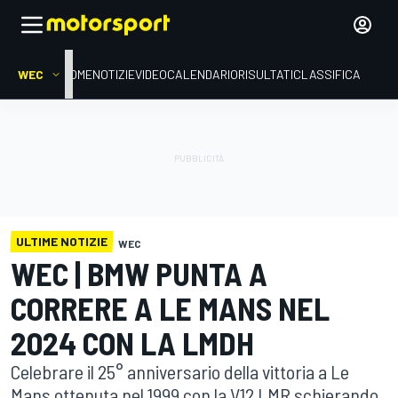
WEC
HOME
NOTIZIE
VIDEO
CALENDARIO
RISULTATI
CLASSIFICA
ULTIME NOTIZIE
WEC
WEC | BMW PUNTA A
CORRERE A LE MANS NEL
2024 CON LA LMDH
Celebrare il 25° anniversario della vittoria a Le
Mans ottenuta nel 1999 con la V12 LMR schierando,