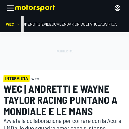
WEC
HOME
NOTIZIE
VIDEO
CALENDARIO
RISULTATI
CLASSIFICA
INTERVISTA
WEC
WEC | ANDRETTI E WAYNE
TAYLOR RACING PUNTANO A
MONDIALE E LE MANS
Avviata la collaborazione per correre con la Acura
LMDh, le due squadre americane si stanno