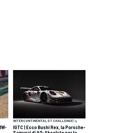
INTERCONTINENTAL GT CHALLENGE
1 g
BMW-
IGTC | Ecco Bushi Rex, la Porsche-
Samurai di AO-Absolute per la