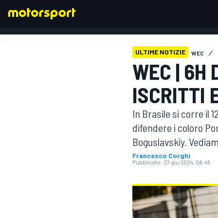
ULTIME NOTIZIE
WEC
WEC | 6H 
FORMULA 1
ISCRITTI
In Brasile si corre il 
difendere i coloro P
Boguslavskiy. Vediamo a
Francesco Corghi
Pubblicato:
27 giu 2024, 08:45