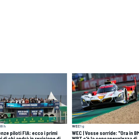
18 h
WEC
1 g
nze piloti FIA: ecco i primi
WEC | Vosse sorride: "Ora in 
 di chi andrà in revisione di
WRT c'è la consapevolezza di