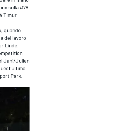
 box sulla #78
é Timur
co, quando
sa del lavoro
er Linde.
Competition
l Jani/Julien
quest'ultimo
sport Park,