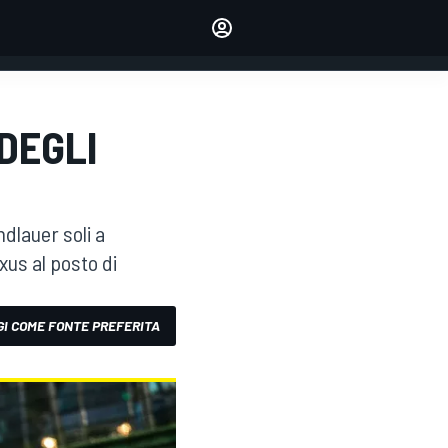
dei tuoi piloti preferiti
Fai sentire la tua voce
commentando l'articolo
ACCEDI
EDIZIONE
 DEGLI
ITALIA
ndlauer soli a
us al posto di
I COME FONTE PREFERITA