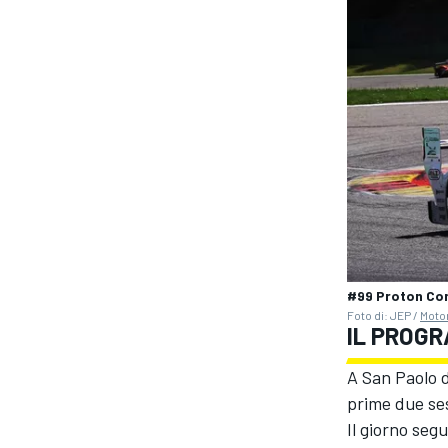
#99 Proton Com
Foto di: JEP /
Moto
IL PROG
ENDURANCE/GT
A San Paolo de
prime due ses
Il giorno seg