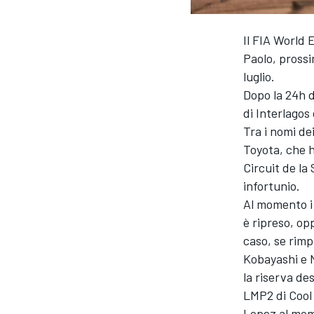
Il FIA World 
Paolo, prossi
luglio.
Dopo la 24h d
di Interlagos
Tra i nomi de
Toyota, che 
Circuit de la
infortunio.
Al momento i
è ripreso, op
caso, se rim
Kobayashi e 
la riserva de
LMP2 di Cool
MONOPOSTO
Lopez al mom