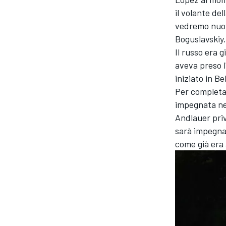
il volante de
vedremo nuov
Boguslavskiy.
Il russo era 
aveva preso l
iniziato in B
Per completar
impegnata ne
Andlauer priv
sarà impegnat
come già era 