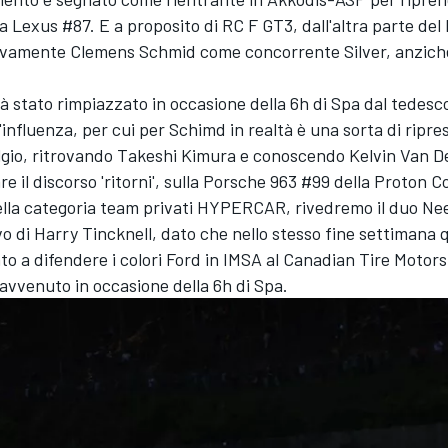
lla Lexus #87. E a proposito di RC F GT3, dall'altra parte del
amente Clemens Schmid come concorrente Silver, anzich
già stato rimpiazzato in occasione della 6h di Spa dal tedes
'influenza, per cui per Schimd in realtà è una sorta di ripre
elgio, ritrovando Takeshi Kimura e conoscendo Kelvin Van D
e il discorso 'ritorni', sulla Porsche 963 #99 della Proton 
lla categoria team privati HYPERCAR, rivedremo il duo Nee
o di Harry Tincknell, dato che nello stesso fine settimana 
o a difendere i colori Ford in IMSA al Canadian Tire Motor
avvenuto in occasione della 6h di Spa.