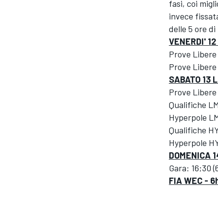
fasi, coi migl
invece fissa
delle 5 ore d
VENERDI' 12
Prove Libere 
Prove Libere
SABATO 13 
Prove Libere
Qualifiche L
Hyperpole L
Qualifiche 
Hyperpole H
DOMENICA 1
Gara: 16;30 (
FIA WEC - 6h
MONOMARCA