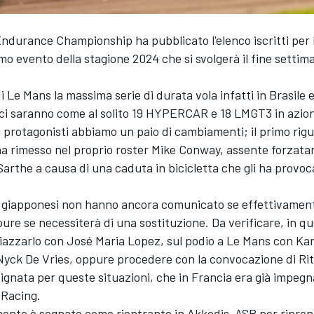
Endurance Championship ha pubblicato l'elenco iscritti per 
mo evento della stagione 2024 che si svolgerà il fine settim
i Le Mans la massima serie di durata vola infatti in Brasile e
 ci saranno come al solito 19 HYPERCAR e 18 LMGT3 in azio
i protagonisti abbiamo un paio di cambiamenti; il primo rigu
ha rimesso nel proprio roster Mike Conway, assente forzata
 Sarthe a causa di una caduta in bicicletta che gli ha provo
 giapponesi non hanno ancora comunicato se effettivamente 
pure se necessiterà di una sostituzione. Da verificare, in qu
piazzarlo con José Maria Lopez, sul podio a Le Mans con Ka
Nyck De Vries, oppure procedere con la convocazione di Ri
signata per queste situazioni, che in Francia era già impegn
 Racing.
ento è segnato come rientrante in Akkodis-ASP per ripre