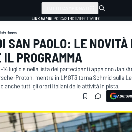
TUTTI I CAMPIONATI
LINK RAPIDI:
PODCAST
NOTIZIE
FOTO
VIDEO
Interlagos
DI SAN PAOLO: LE NOVITÀ
 E IL PROGRAMMA
12-14 luglio e nella lista dei partecipanti appaiono Jani/A
orsche-Proton, mentre in LMGT3 torna Schmid sulla Lex
nche tutti gli orari italiani delle attività in pista.
AGGIUNG