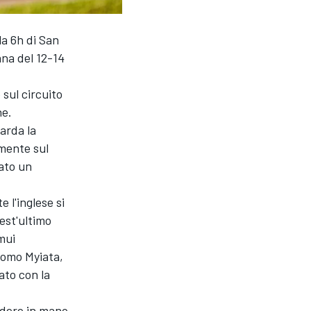
la 6h di San
ana del 12-14
 sul circuito
ne.
arda la
mente sul
cato un
l'inglese si
est'ultimo
mui
tomo Myiata,
ato con la
ndere in mano