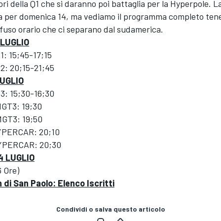
iori della Q1 che si daranno poi battaglia per la Hyperpole. L
ta per domenica 14, ma vediamo il programma completo te
i fuso orario che ci separano dal sudamerica.
 LUGLIO
1: 15;45-17;15
 2: 20;15-21;45
LUGLIO
 3: 15;30-16;30
MGT3: 19;30
MGT3: 19;50
HYPERCAR: 20;10
YPERCAR: 20;30
4 LUGLIO
6 Ore)
 di San Paolo: Elenco Iscritti
Condividi o salva questo articolo