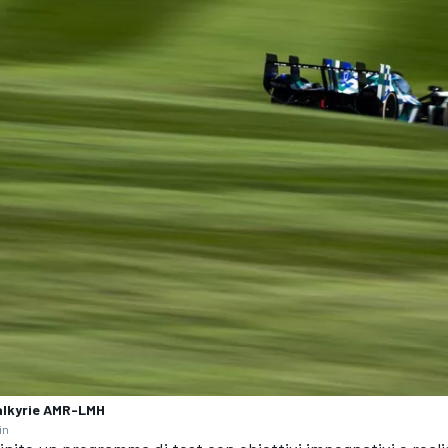
alkyrie AMR-LMH
in