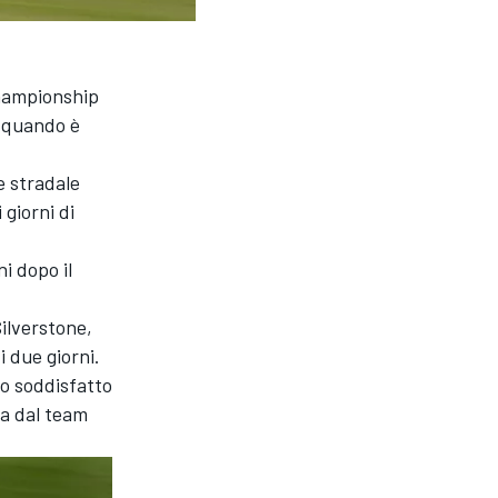
Championship
a quando è
e stradale
giorni di
i dopo il
Silverstone,
 due giorni.
to soddisfatto
ta dal team