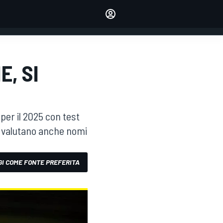
dei tuoi piloti preferiti
Fai sentire la tua voce
commentando l'articolo
ACCEDI
EDIZIONE
, SI
ITALIA
per il 2025 con test
Si valutano anche nomi
I COME FONTE PREFERITA