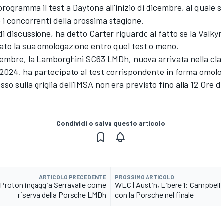
programma il test a Daytona all'inizio di dicembre, al quale 
 i concorrenti della prossima stagione.
di discussione, ha detto Carter riguardo al fatto se la Valky
ato la sua omologazione entro quel test o meno.
cembre, la Lamborghini SC63 LMDh, nuova arrivata nella cl
 2024, ha partecipato al test corrispondente in forma omol
esso sulla griglia dell'IMSA non era previsto fino alla 12 Ore d
Condividi o salva questo articolo
ARTICOLO PRECEDENTE
PROSSIMO ARTICOLO
Proton ingaggia Serravalle come
WEC | Austin, Libere 1: Campbel
riserva della Porsche LMDh
con la Porsche nel finale