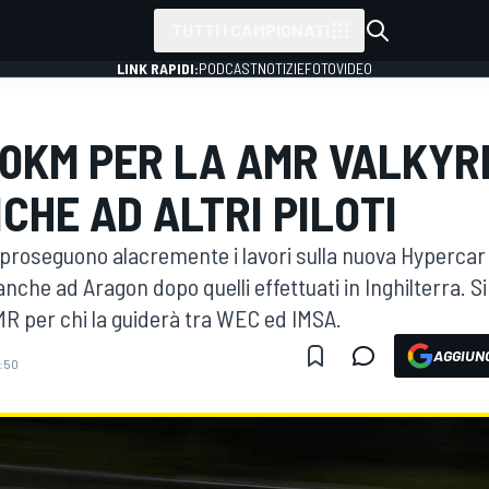
TUTTI I CAMPIONATI
LINK RAPIDI:
PODCAST
NOTIZIE
FOTO
VIDEO
0KM PER LA AMR VALKYRIE
CHE AD ALTRI PILOTI
proseguono alacremente i lavori sulla nuova Hypercar 
anche ad Aragon dopo quelli effettuati in Inghilterra. 
AMR per chi la guiderà tra WEC ed IMSA.
AGGIUNG
4:50