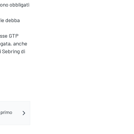
sono obbligati
rie debba
asse GTP
ogata, anche
i Sebring di
l primo