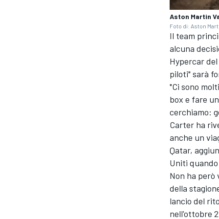
Aston Martin V
Foto di: Aston Mart
Il team princ
alcuna decisi
Hypercar del 
piloti" sarà 
"Ci sono molti
box e fare u
cerchiamo: g
Carter ha riv
anche un via
Qatar, aggiun
Uniti quando
Non ha però v
della stagion
RALLY
lancio del ri
nell'ottobre 