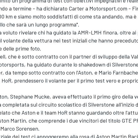
nito un programma di test con obiettivi impegnativi e realist
ndo a termine - ha dichiarato Carter a Motorsport.com - F
00 km e siamo molto soddisfatti di come sta andando, ma è
ello che sarà un lungo programma".
 voluto rivelare chi ha guidato la AMR-LMH finora, oltre ai 
l volante della vettura nei test iniziali che hanno preceduto
 delle prime foto.
ll, che è sotto contratto con il partner di sviluppo della Val
otorsports, ha guidato durante lo shakedown di Silverston
, da tempo sotto contratto con l'Aston, e Mario Farnbacher
a HoR, prendessero il volante per il primo test vero e propri
ston, Stephane Mucke, aveva effettuato il primo giro della 
 completata sul circuito scolastico di Silverstone all'inizio di
elato che Aston e il team HoR stanno guardando oltre l'attu
Aston Martin, che comprende i due vincitori del titolo GTE 
e Marco Sorensen.
niziale dei test ci appoggeremo alla rosa di Aston Martin Ra