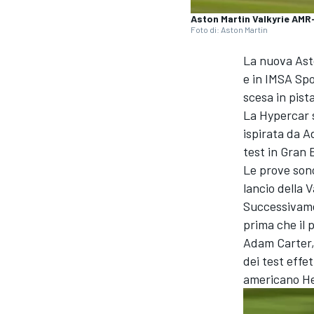
Aston Martin Valkyrie AM
Foto di: Aston Martin
La nuova Ast
e in IMSA Sp
scesa in pist
La Hypercar s
ispirata da A
test in Gran 
Le prove sono
lancio della V
Successivamen
prima che il 
Adam Carter, 
dei test effe
americano He
MONOPOSTO