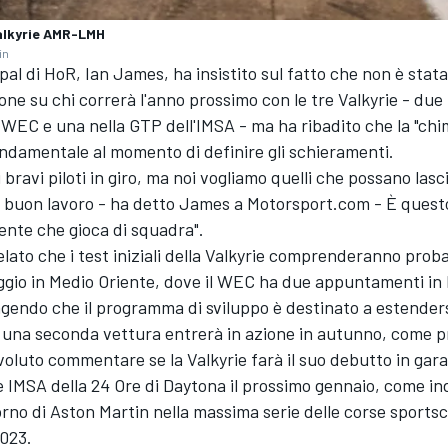
alkyrie AMR-LMH
in
ipal di HoR, Ian James, ha insistito sul fatto che non è stat
one su chi correrà l'anno prossimo con le tre Valkyrie - due 
WEC e una nella GTP dell'IMSA - ma ha ribadito che la "chim
fondamentale al momento di definire gli schieramenti.
 bravi piloti in giro, ma noi vogliamo quelli che possano lasci
n buon lavoro - ha detto James a Motorsport.com - È quest
ente che gioca di squadra".
elato che i test iniziali della Valkyrie comprenderanno pro
ggio in Medio Oriente, dove il WEC ha due appuntamenti in
gendo che il programma di sviluppo è destinato a estendersi
 una seconda vettura entrerà in azione in autunno, come p
oluto commentare se la Valkyrie farà il suo debutto in gara
e IMSA della 24 Ore di Daytona il prossimo gennaio, come in
torno di Aston Martin nella massima serie delle corse sports
2023.