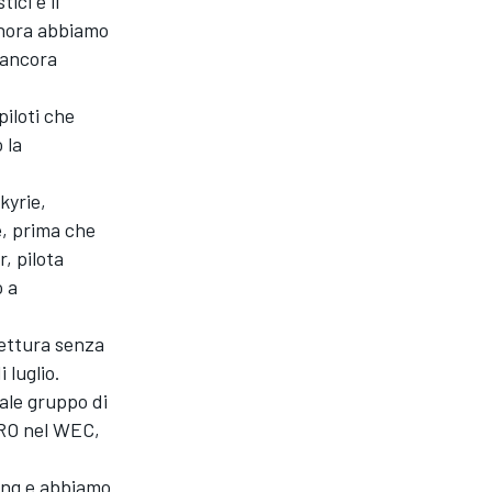
ici e li
inora abbiamo
 ancora
piloti che
 la
kyrie,
e, prima che
, pilota
o a
vettura senza
 luglio.
ale gruppo di
PRO nel WEC,
cing e abbiamo