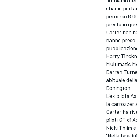
"Abbiamo defi
stiamo porta
percorso 6.0
presto in qu
Carter non ha
hanno preso i
pubblicazione
Harry Tinckne
Multimatic M
Darren Turner
abituale dell
Donington.
L'ex pilota A
la carrozzeria
ENDURANCE/GT
Carter ha riv
piloti GT di 
Nicki Thiim 
"Nella fase i