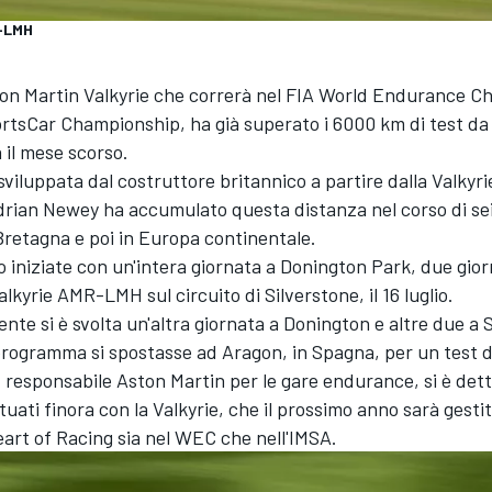
R-LMH
on Martin Valkyrie che correrà nel FIA World Endurance 
ortsCar Championship, ha già superato i 6000 km di test d
a il mese scorso.
viluppata dal costruttore britannico a partire dalla Valkyri
drian Newey ha accumulato questa distanza nel corso di sei 
Bretagna e poi in Europa continentale.
 iniziate con un'intera giornata a Donington Park, due giorn
alkyrie AMR-LMH sul circuito di Silverstone, il 16 luglio.
te si è svolta un'altra giornata a Donington e altre due a 
programma si spostasse ad Aragon, in Spagna, per un test di
responsabile Aston Martin per le gare endurance, si è det
ttuati finora con la Valkyrie, che il prossimo anno sarà gesti
art of Racing sia nel WEC che nell'IMSA.