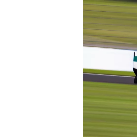
MOTOGP
WEC
WRC