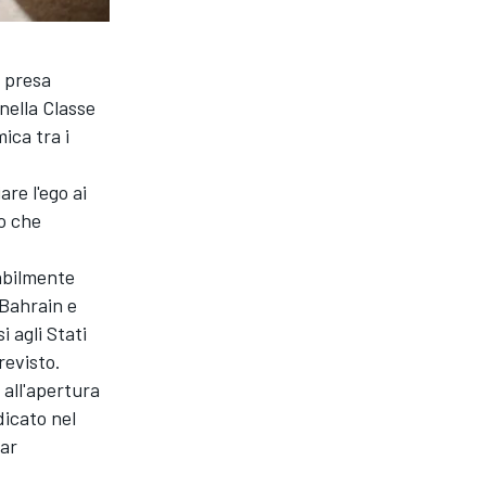
a presa
nella Classe
ica tra i
are l'ego ai
o che
babilmente
 Bahrain e
 agli Stati
revisto.
 all'apertura
dicato nel
car