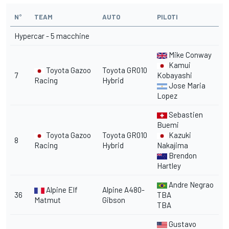
N°
TEAM
AUTO
PILOTI
Hypercar - 5 macchine
Mike Conway
Kamui
Toyota Gazoo
Toyota GR010
7
Kobayashi
Racing
Hybrid
Jose Maria
Lopez
Sebastien
Buemi
Toyota Gazoo
Toyota GR010
Kazuki
8
Racing
Hybrid
Nakajima
Brendon
Hartley
Andre Negrao
Alpine Elf
Alpine A480-
36
TBA
Matmut
Gibson
TBA
Gustavo