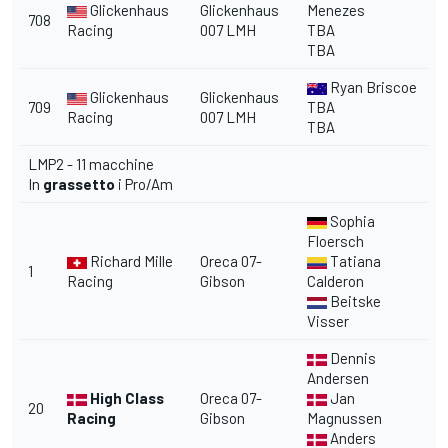
Glickenhaus
Glickenhaus
Menezes
708
Racing
007 LMH
TBA
TBA
Ryan Briscoe
Glickenhaus
Glickenhaus
709
TBA
Racing
007 LMH
TBA
LMP2 - 11 macchine
In
grassetto
i Pro/Am
Sophia
Floersch
Richard Mille
Oreca 07-
Tatiana
1
Racing
Gibson
Calderon
Beitske
Visser
Dennis
Andersen
High Class
Oreca 07-
Jan
20
Racing
Gibson
Magnussen
Anders