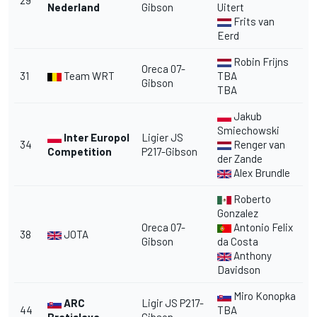
Nederland
Gibson
Uitert
Frits van
Eerd
Robin Frijns
Oreca 07-
31
Team WRT
TBA
Gibson
TBA
Jakub
Smiechowski
Inter Europol
Ligier JS
34
Renger van
Competition
P217-Gibson
der Zande
Alex Brundle
Roberto
Gonzalez
Oreca 07-
Antonio Felix
38
JOTA
Gibson
da Costa
Anthony
Davidson
Miro Konopka
ARC
Ligir JS P217-
44
TBA
Bratislava
Gibson