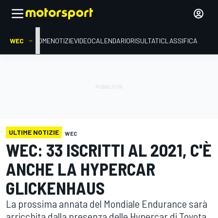
WEC
HOME
NOTIZIE
VIDEO
CALENDARIO
RISULTATI
CLASSIFICA
ULTIME NOTIZIE
WEC
WEC: 33 ISCRITTI AL 2021, C'È
ANCHE LA HYPERCAR
GLICKENHAUS
La prossima annata del Mondiale Endurance sarà
arricchita dalla presenza delle Hypercar di Toyota