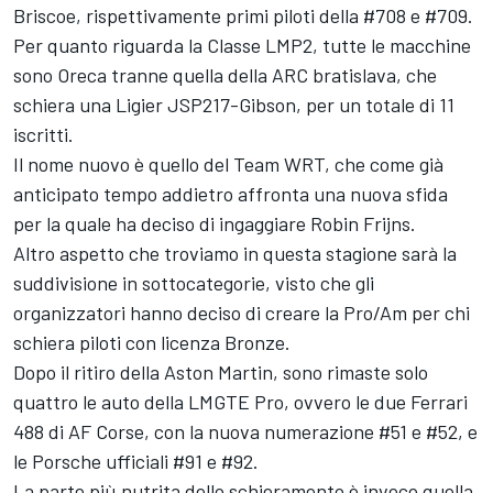
Briscoe, rispettivamente primi piloti della #708 e #709.
Per quanto riguarda la Classe LMP2, tutte le macchine
sono Oreca tranne quella della ARC bratislava, che
schiera una Ligier JSP217-Gibson, per un totale di 11
iscritti.
Il nome nuovo è quello del Team WRT, che come già
anticipato tempo addietro affronta una nuova sfida
per la quale ha deciso di ingaggiare Robin Frijns.
Altro aspetto che troviamo in questa stagione sarà la
suddivisione in sottocategorie, visto che gli
organizzatori hanno deciso di creare la Pro/Am per chi
schiera piloti con licenza Bronze.
Dopo il ritiro della Aston Martin, sono rimaste solo
quattro le auto della LMGTE Pro, ovvero le due Ferrari
488 di AF Corse, con la nuova numerazione #51 e #52, e
le Porsche ufficiali #91 e #92.
La parte più nutrita dello schieramento è invece quella