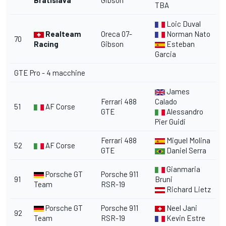
TBA
Loic Duval
Realteam
Oreca 07-
Norman Nato
70
Racing
Gibson
Esteban
Garcia
GTE Pro - 4 macchine
James
Ferrari 488
Calado
51
AF Corse
GTE
Alessandro
Pier Guidi
Ferrari 488
Miguel Molina
52
AF Corse
GTE
Daniel Serra
Gianmaria
Porsche GT
Porsche 911
91
Bruni
Team
RSR-19
Richard Lietz
Porsche GT
Porsche 911
Neel Jani
92
Team
RSR-19
Kevin Estre