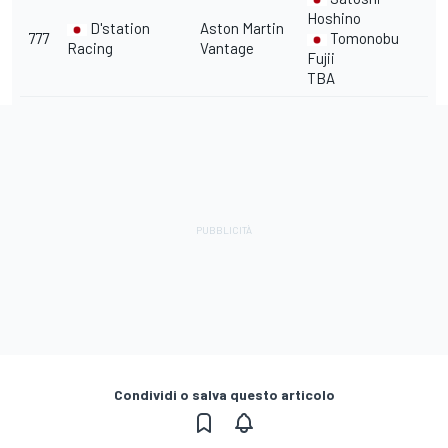
Hoshino
D'station
Aston Martin
777
Tomonobu
Racing
Vantage
Fujii
TBA
Condividi o salva questo articolo