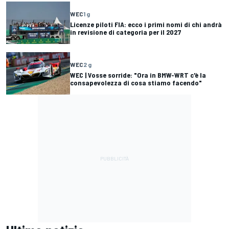
WEC
1 g
Licenze piloti FIA: ecco i primi nomi di chi andrà
in revisione di categoria per il 2027
WEC
2 g
WEC | Vosse sorride: "Ora in BMW-WRT c'è la
consapevolezza di cosa stiamo facendo"