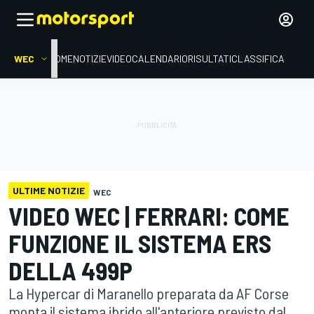
WEC
HOME
NOTIZIE
VIDEO
CALENDARIO
RISULTATI
CLASSIFICA
ULTIME NOTIZIE
WEC
VIDEO WEC | FERRARI: COME
FUNZIONE IL SISTEMA ERS
DELLA 499P
La Hypercar di Maranello preparata da AF Corse
monta il sistema ibrido all'anteriore previsto dal