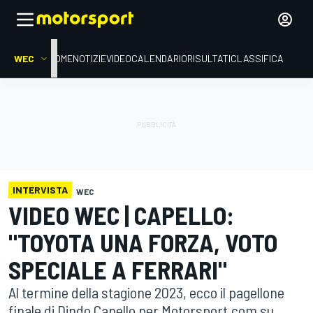
WEC
HOME
NOTIZIE
VIDEO
CALENDARIO
RISULTATI
CLASSIFICA
INTERVISTA
WEC
VIDEO WEC | CAPELLO:
"TOYOTA UNA FORZA, VOTO
SPECIALE A FERRARI"
Al termine della stagione 2023, ecco il pagellone
finale di Dindo Capello per Motorsport.com su