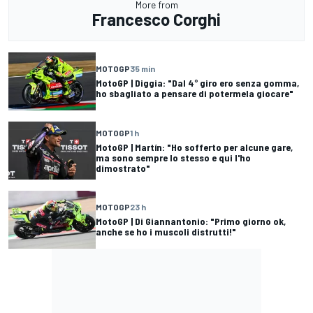
More from
Francesco Corghi
MOTOGP
35 min
MotoGP | Diggia: "Dal 4° giro ero senza gomma,
ho sbagliato a pensare di potermela giocare"
MOTOGP
1 h
MotoGP | Martín: "Ho sofferto per alcune gare,
ma sono sempre lo stesso e qui l'ho
dimostrato"
MOTOGP
23 h
MotoGP | Di Giannantonio: "Primo giorno ok,
anche se ho i muscoli distrutti!"