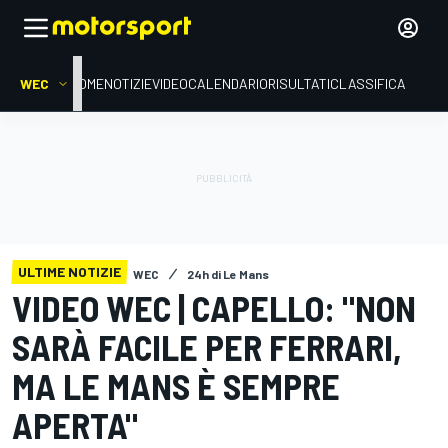
WEC
HOME
NOTIZIE
VIDEO
CALENDARIO
RISULTATI
CLASSIFICA
ULTIME NOTIZIE
WEC
24h di Le Mans
VIDEO WEC | CAPELLO: "NON
SARÀ FACILE PER FERRARI,
MA LE MANS È SEMPRE
APERTA"