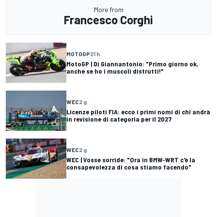
More from
Francesco Corghi
MOTOGP
21 h
MotoGP | Di Giannantonio: "Primo giorno ok,
anche se ho i muscoli distrutti!"
WEC
2 g
Licenze piloti FIA: ecco i primi nomi di chi andrà
in revisione di categoria per il 2027
WEC
2 g
WEC | Vosse sorride: "Ora in BMW-WRT c'è la
consapevolezza di cosa stiamo facendo"