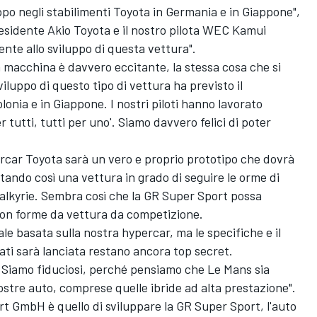
o negli stabilimenti Toyota in Germania e in Giappone",
esidente Akio Toyota e il nostro pilota WEC Kamui
te allo sviluppo di questa vettura".
 macchina è davvero eccitante, la stessa cosa che si
iluppo di questo tipo di vettura ha previsto il
lonia e in Giappone. I nostri piloti hanno lavorato
 tutti, tutti per uno'. Siamo davvero felici di poter
ar Toyota sarà un vero e proprio prototipo che dovrà
ntando così una vettura in grado di seguire le orme di
alkyrie. Sembra così che la GR Super Sport possa
con forme da vettura da competizione.
le basata sulla nostra hypercar, ma le specifiche e il
ti sarà lanciata restano ancora top secret.
Siamo fiduciosi, perché pensiamo che Le Mans sia
nostre auto, comprese quelle ibride ad alta prestazione".
ort GmbH è quello di sviluppare la GR Super Sport, l'auto