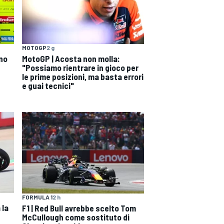
MOTOGP
2 g
ono
MotoGP | Acosta non molla:
"Possiamo rientrare in gioco per
le prime posizioni, ma basta errori
e guai tecnici"
FORMULA 1
2 h
 la
F1 | Red Bull avrebbe scelto Tom
McCullough come sostituto di