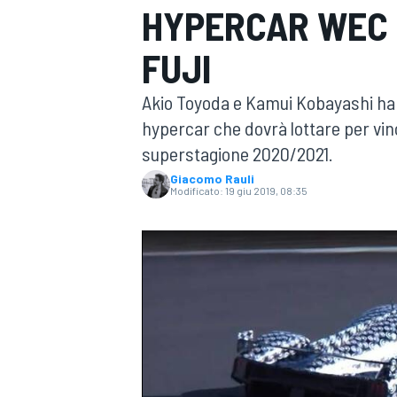
HYPERCAR WEC 
MOTOGP
WEC
FUJI
Akio Toyoda e Kamui Kobayashi han
hypercar che dovrà lottare per vinc
superstagione 2020/2021.
Giacomo Rauli
Modificato:
19 giu 2019, 08:35
WRC