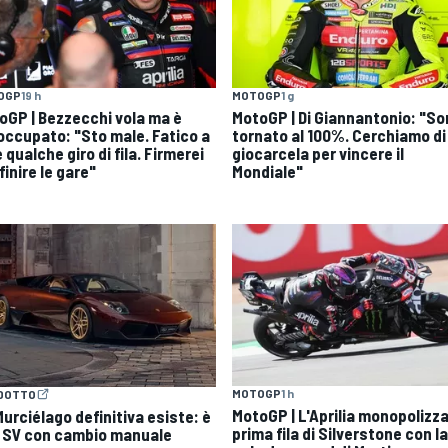
OGP
19 h
MOTOGP
1 g
oGP | Bezzecchi vola ma è
MotoGP | Di Giannantonio: "S
occupato: "Sto male. Fatico a
tornato al 100%. Cerchiamo di
 qualche giro di fila. Firmerei
giocarcela per vincere il
finire le gare"
Mondiale"
MOTOGP
1 h
DOTTO
MotoGP | L'Aprilia monopolizza
Murciélago definitiva esiste: è
prima fila di Silverstone con la
 SV con cambio manuale