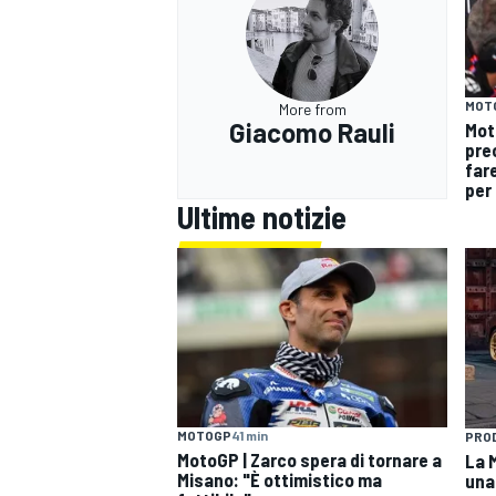
MOT
More from
Giacomo Rauli
Mot
pre
fare
per 
Ultime notizie
RALLY
MOTOGP
41 min
PRO
MotoGP | Zarco spera di tornare a
La 
Misano: "È ottimistico ma
una