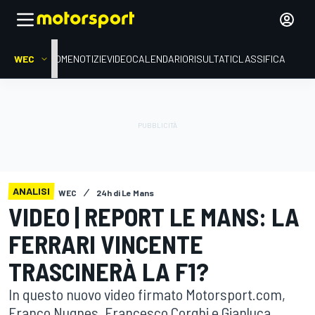
WEC
HOME
NOTIZIE
VIDEO
CALENDARIO
RISULTATI
CLASSIFICA
ANALISI
WEC
24h di Le Mans
VIDEO | REPORT LE MANS: LA
FERRARI VINCENTE
TRASCINERÀ LA F1?
In questo nuovo video firmato Motorsport.com,
Franco Nugnes, Francesco Corghi e Gianluca