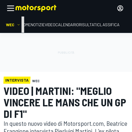
WEC
HOME
NOTIZIE
VIDEO
CALENDARIO
RISULTATI
CLASSIFICA
INTERVISTA
WEC
VIDEO | MARTINI: "MEGLIO
VINCERE LE MANS CHE UN GP
DI F1"
In questo nuovo video di Motorsport.com, Beatrice
Frangione intervista Pierluigi Martini. L'ex pilota