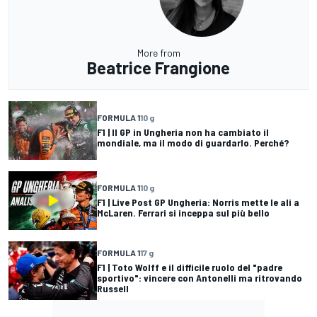
More from
Beatrice Frangione
FORMULA 1
10 g
F1 | Il GP in Ungheria non ha cambiato il
mondiale, ma il modo di guardarlo. Perché?
FORMULA 1
10 g
F1 | Live Post GP Ungheria: Norris mette le ali a
McLaren. Ferrari si inceppa sul più bello
FORMULA 1
17 g
F1 | Toto Wolff e il difficile ruolo del "padre
sportivo": vincere con Antonelli ma ritrovando
Russell