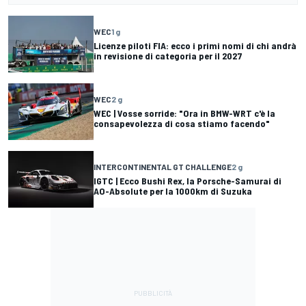
WEC
1 g
Licenze piloti FIA: ecco i primi nomi di chi andrà
in revisione di categoria per il 2027
WEC
2 g
WEC | Vosse sorride: "Ora in BMW-WRT c'è la
consapevolezza di cosa stiamo facendo"
INTERCONTINENTAL GT CHALLENGE
2 g
IGTC | Ecco Bushi Rex, la Porsche-Samurai di
AO-Absolute per la 1000km di Suzuka