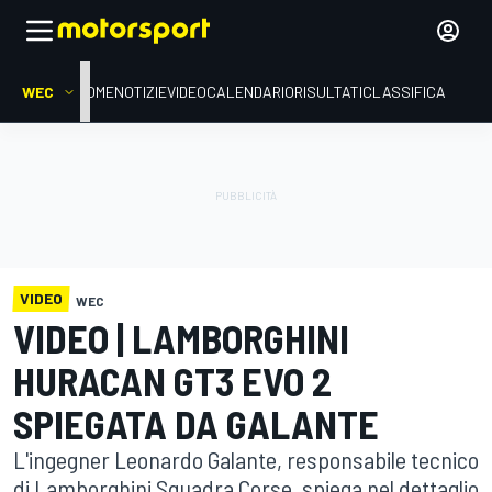
WEC
HOME
NOTIZIE
VIDEO
CALENDARIO
RISULTATI
CLASSIFICA
VIDEO
WEC
VIDEO | LAMBORGHINI
HURACAN GT3 EVO 2
SPIEGATA DA GALANTE
L'ingegner Leonardo Galante, responsabile tecnico
di Lamborghini Squadra Corse, spiega nel dettaglio