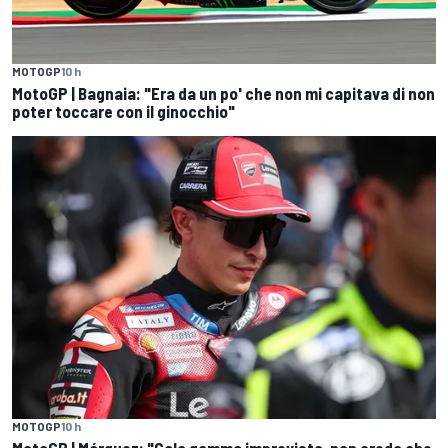
MOTOGP
10 h
MotoGP | Bagnaia: "Era da un po' che non mi capitava di non
poter toccare con il ginocchio"
MOTOGP
10 h
MotoGP | Márquez: "Calo gomma imprevisto, non credo che