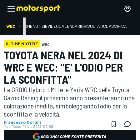
WEC
HOME
NOTIZIE
VIDEO
CALENDARIO
RISULTATI
CLASSIFICA
ULTIME NOTIZIE
WEC
TOYOTA NERA NEL 2024 DI
WRC E WEC: "E' L'ODIO PER
LA SCONFITTA"
Le GR010 Hybrid LMH e le Yaris WRC della Toyota
Gazoo Racing il prossimo anno presenteranno una
colorazione inedita, simboleggiando l'odio per la
sconfitta e la velocità.
Francesco Corghi
Modificato:
12 dic 2023, 09:09
AGGIUNGI COME FONTE PREFERITA