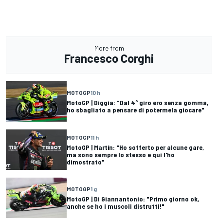
More from
Francesco Corghi
MOTOGP
10 h
MotoGP | Diggia: "Dal 4° giro ero senza gomma,
ho sbagliato a pensare di potermela giocare"
MOTOGP
11 h
MotoGP | Martín: "Ho sofferto per alcune gare,
ma sono sempre lo stesso e qui l'ho
dimostrato"
MOTOGP
1 g
MotoGP | Di Giannantonio: "Primo giorno ok,
anche se ho i muscoli distrutti!"