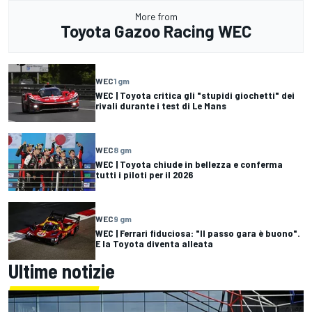
More from
Toyota Gazoo Racing WEC
WEC
1 gm
WEC | Toyota critica gli "stupidi giochetti" dei
rivali durante i test di Le Mans
WEC
8 gm
WEC | Toyota chiude in bellezza e conferma
tutti i piloti per il 2026
WEC
9 gm
WEC | Ferrari fiduciosa: "Il passo gara è buono".
E la Toyota diventa alleata
Ultime notizie