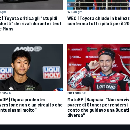
1 gm
WEC
8 gm
| Toyota critica gli "stupidi
WEC | Toyota chiude in bellezz
hetti" dei rivali durante i test
conferma tutti i piloti per il 2
Le Mans
OGP
4 h
MOTOGP
5 h
oGP | Ogura prudente:
MotoGP | Bagnaia: "Non serviva
lverstone non è un circuito che
parere di Stoner per rendersi
entusiasmi molto"
conto che guidavo una Ducati
diversa"