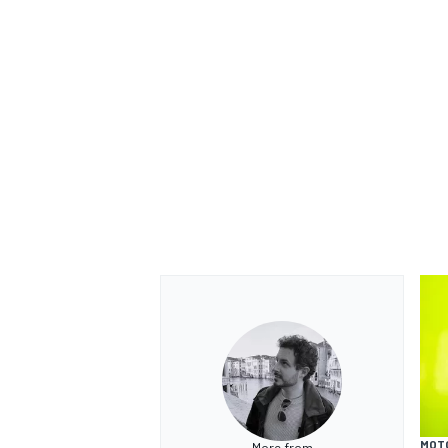
MONOMARCA
MOT
More from