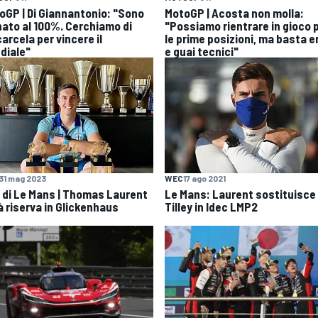
oGP | Di Giannantonio: "Sono
MotoGP | Acosta non molla:
nato al 100%. Cerchiamo di
"Possiamo rientrare in gioco 
arcela per vincere il
le prime posizioni, ma basta er
diale"
e guai tecnici"
31 mag 2023
WEC
17 ago 2021
 di Le Mans | Thomas Laurent
Le Mans: Laurent sostituisce
à riserva in Glickenhaus
Tilley in Idec LMP2