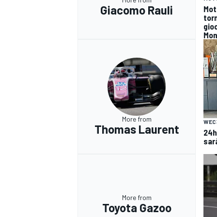
Giacomo Rauli
Mot
tor
gioc
Mon
More from
WEC
Thomas Laurent
24h
sar
RALLY
More from
Toyota Gazoo