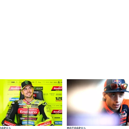
OGP
6 h
MOTOGP
8 h