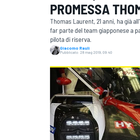
PROMESSA THO
MOTOGP
WEC
Thomas Laurent, 21 anni, ha già all
far parte del team giapponese a p
pilota di riserva.
Giacomo Rauli
Pubblicato:
28 mag 2019, 09:40
WRC