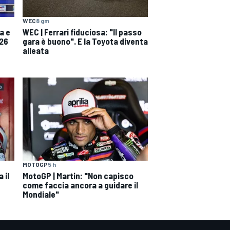
WEC
8 gm
a e
WEC | Ferrari fiduciosa: "Il passo
026
gara è buono". E la Toyota diventa
alleata
MOTOGP
5 h
 il
MotoGP | Martin: "Non capisco
come faccia ancora a guidare il
Mondiale"