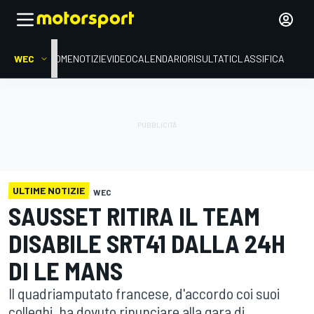
WEC
HOME
NOTIZIE
VIDEO
CALENDARIO
RISULTATI
CLASSIFICA
ULTIME NOTIZIE
WEC
SAUSSET RITIRA IL TEAM
DISABILE SRT41 DALLA 24H
DI LE MANS
Il quadriamputato francese, d'accordo coi suoi
colleghi, ha dovuto rinunciare alla gara di