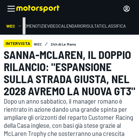
WEC
HOME
NOTIZIE
VIDEO
CALENDARIO
RISULTATI
CLASSIFICA
INTERVISTA
WEC
24h di Le Mans
SANNA-MCLAREN, IL DOPPIO
RILANCIO: "ESPANSIONE
SULLA STRADA GIUSTA, NEL
2028 AVREMO LA NUOVA GT3"
Dopo un anno sabbatico, il manager romano è
rientrato in azione dando una grande spinta per
ampliare gli orizzonti del reparto Customer Racing
della Casa inglese, con basi già stese grazie al
McLaren Trophy che sosterranno una crescita