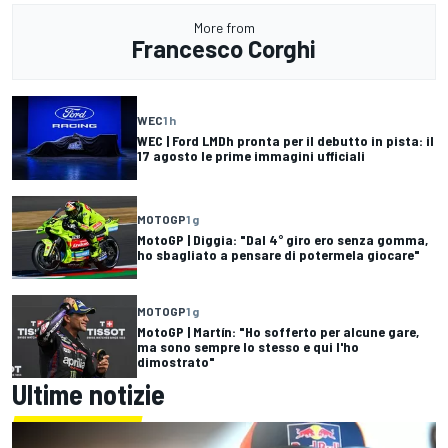
More from
Francesco Corghi
WEC
1 h
WEC | Ford LMDh pronta per il debutto in pista: il
17 agosto le prime immagini ufficiali
MOTOGP
1 g
MotoGP | Diggia: "Dal 4° giro ero senza gomma,
ho sbagliato a pensare di potermela giocare"
MOTOGP
1 g
MotoGP | Martín: "Ho sofferto per alcune gare,
ma sono sempre lo stesso e qui l'ho
dimostrato"
Ultime notizie