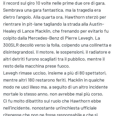
il record sul giro 10 volte nelle prime due ore di gara.
Sembrava una gara fantastica, ma la tragedia era
dietro l'angolo. Alla quarta ora, Hawthorn sterzò per
rientrare in pit-lane tagliando la strada alla Austin-
Healey di Lance Macklin, che frenando per evitarlo fu
colpito dalla Mercedes-Benz di Pierre Levegh. La
300SLR decollò verso la folla, colpendo una collinetta e
disintegrandosi. Il motore, le sospensioni, il radiatore e
altri detriti furono scagliati tra il pubblico, mentre il
resto della macchina prese fuoco.
Levegh rimase ucciso, insieme a più di 80 spettatori,
mentre altri 180 restarono feriti. Macklin in qualche
modo ne uscì illeso ma, a seguito di un altro incidente
mortale lo stesso anno, non avrebbe mai più corso.
Ci fu molto dibattito sul ruolo che Hawthorn ebbe
nell'incidente, nonostante un'inchiesta ufficiale
ritenesse che non ne fosse responsabile e che si