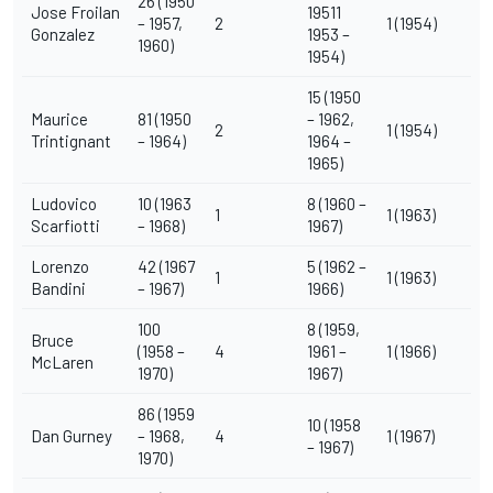
26 (1950
Jose Froilan
19511
– 1957,
2
1 (1954)
Gonzalez
1953 –
1960)
1954)
15 (1950
Maurice
81 (1950
– 1962,
2
1 (1954)
Trintignant
– 1964)
1964 –
1965)
Ludovico
10 (1963
8 (1960 –
1
1 (1963)
Scarfiotti
– 1968)
1967)
Lorenzo
42 (1967
5 (1962 –
1
1 (1963)
Bandini
– 1967)
1966)
100
8 (1959,
Bruce
(1958 –
4
1961 –
1 (1966)
McLaren
1970)
1967)
86 (1959
10 (1958
Dan Gurney
– 1968,
4
1 (1967)
– 1967)
1970)