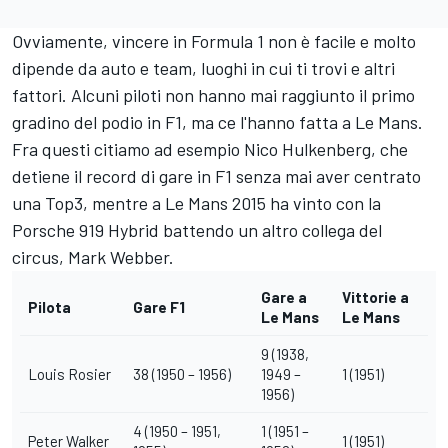
Ovviamente, vincere in Formula 1 non è facile e molto
dipende da auto e team, luoghi in cui ti trovi e altri
fattori. Alcuni piloti non hanno mai raggiunto il primo
gradino del podio in F1, ma ce l'hanno fatta a Le Mans.
Fra questi citiamo ad esempio Nico Hulkenberg, che
detiene il record di gare in F1 senza mai aver centrato
una Top3, mentre a Le Mans 2015 ha vinto con la
Porsche 919 Hybrid battendo un altro collega del
circus, Mark Webber.
Gare a
Vittorie a
Pilota
Gare F1
Le Mans
Le Mans
9 (1938,
Louis Rosier
38 (1950 – 1956)
1949 –
1 (1951)
1956)
4 (1950 – 1951,
1 (1951 –
Peter Walker
1 (1951)