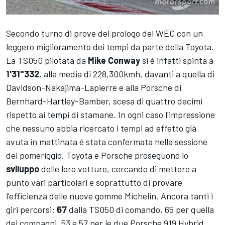
Secondo turno di prove del prologo del WEC con un
leggero miglioramento dei tempi da parte della Toyota.
La TS050 pilotata da
Mike Conway
si è infatti spinta a
1'31"332
, alla media di 228,300kmh, davanti a quella di
Davidson-Nakajima-Lapierre e alla Porsche di
Bernhard-Hartley-Bamber, scesa di quattro decimi
rispetto ai tempi di stamane. In ogni caso l'impressione
che nessuno abbia ricercato i tempi ad effetto già
avuta in mattinata è stata confermata nella sessione
del pomeriggio. Toyota e Porsche proseguono lo
sviluppo
delle loro vetture, cercando di mettere a
punto vari particolari e soprattutto di provare
l'efficienza delle nuove gomme Michelin. Ancora tanti i
giri percorsi:
67
dalla TS050 di comando, 65 per quella
dei compagni, 53 e 57 per le due Porsche 919 Hybrid.