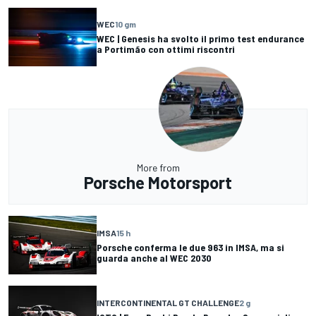
WEC
10 gm
WEC | Genesis ha svolto il primo test endurance
a Portimão con ottimi riscontri
More from
Porsche Motorsport
IMSA
15 h
Porsche conferma le due 963 in IMSA, ma si
guarda anche al WEC 2030
INTERCONTINENTAL GT CHALLENGE
2 g