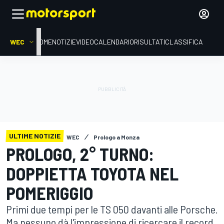
WEC
HOME
NOTIZIE
VIDEO
CALENDARIO
RISULTATI
CLASSIFICA
ULTIME NOTIZIE
WEC
Prologo a Monza
PROLOGO, 2° TURNO:
DOPPIETTA TOYOTA NEL
POMERIGGIO
Primi due tempi per le TS 050 davanti alle Porsche.
Ma nessuno dà l'impressione di ricercare il record.