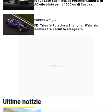
IGTC | Ecco Bushi Rex, la Porsche-Samurai di
AO-Absolute per la 1000km di Suzuka
FORMULA E
1 gm
FE | Trionfo Porsche a Shanghai, Wehrlein
domina tra asciutto e bagnato
Ultime notizie