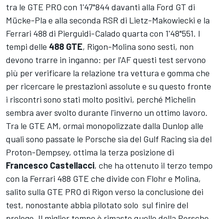
tra le GTE PRO con 1'47"844 davanti alla Ford GT di
Mücke-Pla e alla seconda RSR di Lietz-Makowiecki e la
Ferrari 488 di Pierguidi-Calado quarta con 1'48"551. I
tempi delle
488 GTE
, Rigon-Molina sono sesti, non
devono trarre in inganno: per l'AF questi test servono
più per verificare la relazione tra vettura e gomma che
per ricercare le prestazioni assolute e su questo fronte
i riscontri sono stati molto positivi, perché Michelin
sembra aver svolto durante l'inverno un ottimo lavoro.
Tra le GTE AM, ormai monopolizzate dalla Dunlop alle
quali sono passate le Porsche sia del Gulf Racing sia del
Proton-Dempsey, ottima la terza posizione di
Francesco Castellacci
, che ha ottenuto il terzo tempo
con la Ferrari 488 GTE che divide con Flohr e Molina,
salito sulla GTE PRO di Rigon verso la conclusione dei
test, nonostante abbia pilotato solo sul finire del
prologo. Il miglior tempo è rimasto quello della Porsche