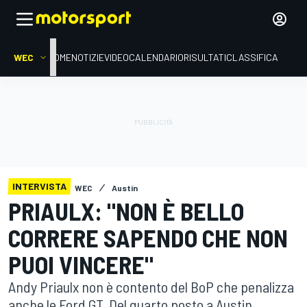
WEC
HOME
NOTIZIE
VIDEO
CALENDARIO
RISULTATI
CLASSIFICA
INTERVISTA
WEC
Austin
PRIAULX: "NON È BELLO
CORRERE SAPENDO CHE NON
PUOI VINCERE"
Andy Priaulx non è contento del BoP che penalizza
anche le Ford GT. Del quarto posto a Austin