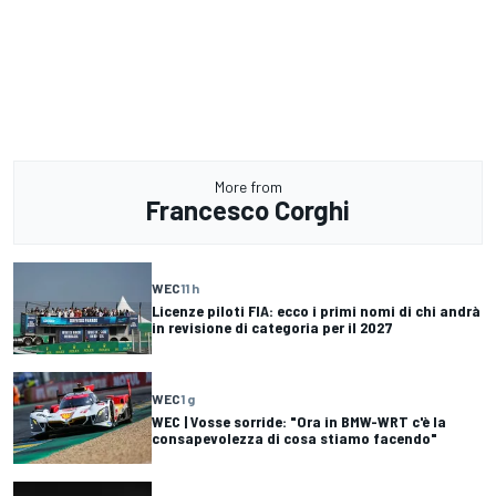
More from
Francesco Corghi
WEC
11 h
Licenze piloti FIA: ecco i primi nomi di chi andrà
in revisione di categoria per il 2027
WEC
1 g
WEC | Vosse sorride: "Ora in BMW-WRT c'è la
consapevolezza di cosa stiamo facendo"