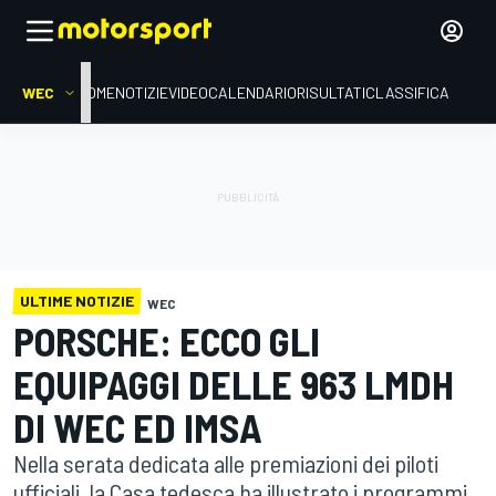
WEC
HOME
NOTIZIE
VIDEO
CALENDARIO
RISULTATI
CLASSIFICA
ULTIME NOTIZIE
WEC
PORSCHE: ECCO GLI
EQUIPAGGI DELLE 963 LMDH
DI WEC ED IMSA
Nella serata dedicata alle premiazioni dei piloti
ufficiali, la Casa tedesca ha illustrato i programmi