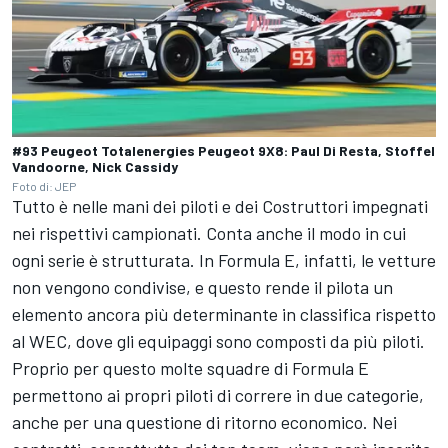
#93 Peugeot Totalenergies Peugeot 9X8: Paul Di Resta, Stoffel
Vandoorne, Nick Cassidy
Foto di: JEP
Tutto 
è 
nelle 
mani 
dei 
piloti 
e 
dei 
Costruttori 
impegnati 
nei 
rispettivi 
campionati. 
Conta 
anche 
il 
modo 
in 
cui 
ogni 
serie 
è 
strutturata. 
In 
Formula 
E, 
infatti, 
le 
vetture 
non 
vengono 
condivise, 
e 
questo 
rende 
il 
pilota 
un 
elemento 
ancora 
più 
determinante 
in 
classifica 
rispetto 
al 
WEC, 
dove 
gli 
equipaggi 
sono 
composti 
da 
più 
piloti.
Proprio per questo molte squadre di Formula E 
permettono ai propri piloti di correre in due categorie, 
anche per una questione di ritorno economico. Nei 