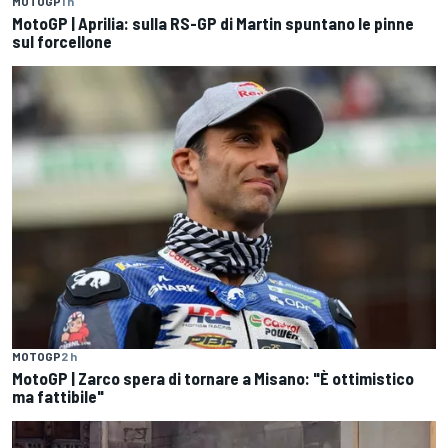
MOTOGP
1 h
MotoGP | Aprilia: sulla RS-GP di Martin spuntano le pinne
sul forcellone
MOTOGP
2 h
MotoGP | Zarco spera di tornare a Misano: "È ottimistico
ma fattibile"