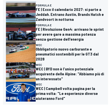
FORMULA E
FE | Ecco il calendario 2027: si parte a
Jeddah. Entrano Austin, Brands Hatch e
Zandvoort in notturna
FORMULA E
FE | Rivoluzione Gen4: arrivano le sprint
per avere gare a massima potenza
senza gestione dell'energia
WEC
Obbligatorio nuovo carburante e
pneumatici sostenibili per le GT3 dal
2028
WEC
WEC | BYD non è l'unico potenziale
acquirente delle Alpine: "Abbiamo più di
un interessato"
WEC
WEC | Campbell volta pagina per la
prima volta: "Le esperienze diverse
aiuteranno Ford"