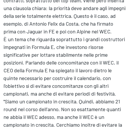
contratti, soprattutto dei top team, viene però inserita 
una clausola chiara: la priorità deve andare agli impegni 
della serie totalmente elettrica. Questo è il caso, ad 
esempio, di Antonio Felix da Costa, che ha firmato 
prima con Jaguar in FE e poi con Alpine nel WEC.
È 
un 
tema 
che 
riguarda 
soprattutto 
i 
grandi 
costruttori 
impegnati 
in 
Formula 
E, 
che 
investono 
risorse 
significative 
per 
lottare 
stabilmente 
nelle 
prime 
posizioni. 
Parlando 
delle 
concomitanze 
con 
il 
WEC, 
il 
CEO 
della 
Formula 
E 
ha 
spiegato 
il 
lavoro 
dietro 
le 
quinte 
necessario 
per 
costruire 
il 
calendario, con 
l'obiettivo sì di evitare concomitanze con gli altri 
campionati, ma anche di evitare periodi di festività. 
"Siamo un campionato in crescita. Quindi, abbiamo 21
round nel corso dell'anno. Non so esattamente quanti
ne abbia il WEC adesso, ma anche il WEC è un
campionato in crescita. Cerchiamo inoltre di evitare la