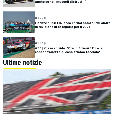
anche se ho i muscoli distrutti!"
WEC
2 g
Licenze piloti FIA: ecco i primi nomi di chi andrà
in revisione di categoria per il 2027
WEC
3 g
WEC | Vosse sorride: "Ora in BMW-WRT c'è la
consapevolezza di cosa stiamo facendo"
Ultime notizie