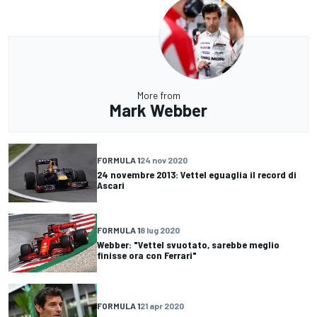
More from
Mark Webber
FORMULA 1
24 nov 2020
24 novembre 2013: Vettel eguaglia il record di
Ascari
FORMULA 1
8 lug 2020
Webber: "Vettel svuotato, sarebbe meglio
finisse ora con Ferrari"
FORMULA 1
21 apr 2020