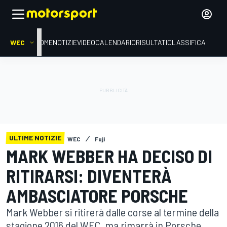
WEC
HOME
NOTIZIE
VIDEO
CALENDARIO
RISULTATI
CLASSIFICA
ULTIME NOTIZIE
WEC
Fuji
MARK WEBBER HA DECISO DI
RITIRARSI: DIVENTERÀ
AMBASCIATORE PORSCHE
Mark Webber si ritirerà dalle corse al termine della
stagione 2016 del WEC, ma rimarrà in Porsche