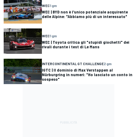
WEC
1 gm
WEC | BYD non è l'unico potenziale acquirente
delle Alpine: "Abbiamo più di un interessato"
WEC
1 gm
WEC | Toyota critica gli "stupidi giochetti" dei
rivali durante i test di Le Mans
INTERCONTINENTAL GT CHALLENGE
2 gm
IGTC | Il dominio di Max Verstappen al
Nürburgring in numeri: "Ho lasciato un conto in
sospeso"