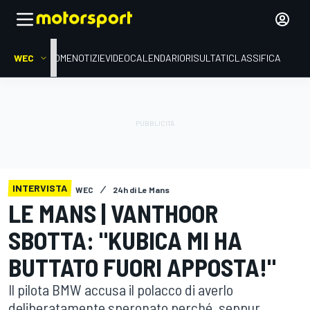
WEC
HOME
NOTIZIE
VIDEO
CALENDARIO
RISULTATI
CLASSIFICA
INTERVISTA
WEC
24h di Le Mans
LE MANS | VANTHOOR
SBOTTA: "KUBICA MI HA
BUTTATO FUORI APPOSTA!"
Il pilota BMW accusa il polacco di averlo
deliberatamente speronato perché, seppur