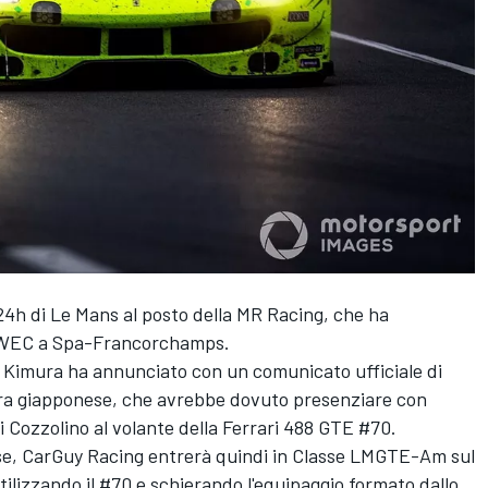
4h di Le Mans al posto della MR Racing, che ha
A WEC a Spa-Francorchamps.
i Kimura ha annunciato con un comunicato ufficiale di
adra giapponese, che avrebbe dovuto presenziare con
i Cozzolino al volante della Ferrari 488 GTE #70.
rse, CarGuy Racing entrerà quindi in Classe LMGTE-Am sul
utilizzando il #70 e schierando l'equipaggio formato dallo