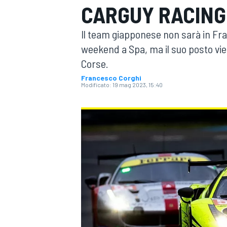
CARGUY RACING
MOTOGP
WEC
Il team giapponese non sarà in Fr
weekend a Spa, ma il suo posto vien
Corse.
Francesco Corghi
Modificato:
19 mag 2023, 15:40
WRC