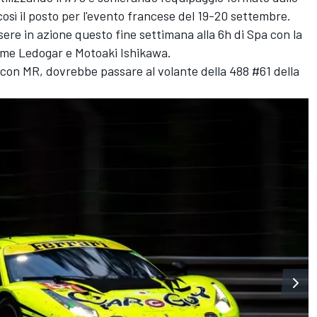
osì il posto per l'evento francese del 19-20 settembre.
ere in azione questo fine settimana alla 6h di Spa con la
ôme Ledogar e Motoaki Ishikawa.
 con MR, dovrebbe passare al volante della 488 #61 della