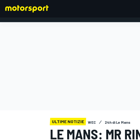
FORMULA 1
ULTIME NOTIZIE
WEC
24h di Le Mans
LE MANS: MR R