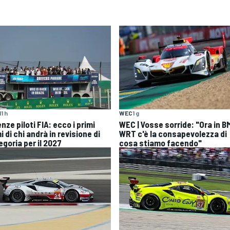
11 h
WEC
1 g
nze piloti FIA: ecco i primi
WEC | Vosse sorride: "Ora in 
 di chi andrà in revisione di
WRT c'è la consapevolezza di
egoria per il 2027
cosa stiamo facendo"