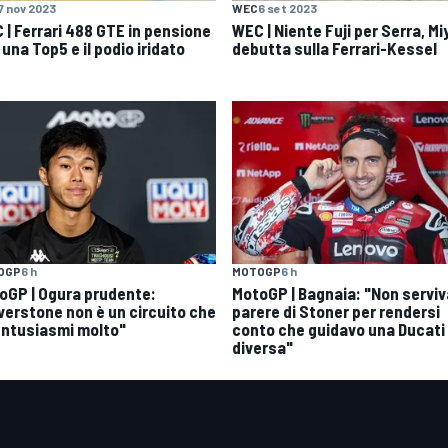
7 nov 2023
WEC
6 set 2023
 | Ferrari 488 GTE in pensione
WEC | Niente Fuji per Serra, M
una Top5 e il podio iridato
debutta sulla Ferrari-Kessel
OGP
6 h
MOTOGP
6 h
oGP | Ogura prudente:
MotoGP | Bagnaia: "Non serviva
lverstone non è un circuito che
parere di Stoner per rendersi
entusiasmi molto"
conto che guidavo una Ducati
diversa"