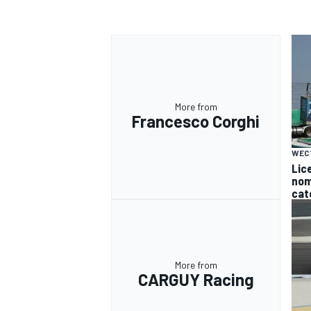
More from
Francesco Corghi
WEC
Lice
nomi
cat
More from
RALLY
CARGUY Racing