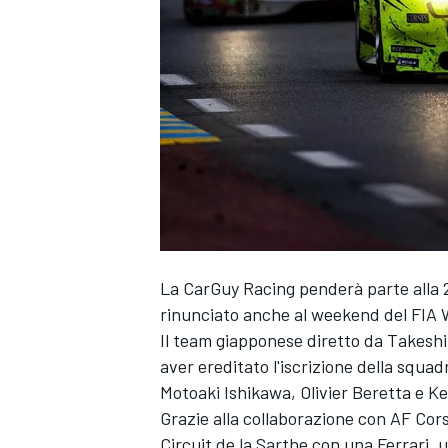
La CarGuy Racing penderà parte alla 2
rinunciato anche al weekend del FI
Il team giapponese diretto da Takesh
aver ereditato l'iscrizione della squ
Motoaki Ishikawa, Olivier Beretta e Ke
Grazie alla collaborazione con AF Co
MONOPOSTO
Circuit de la Sarthe con una Ferrari, 