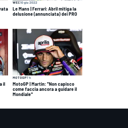
WEC
10 giu 2022
iyata
Le Mans | Ferrari: Abril mitiga la
delusione (annunciata) dei PRO
MOTOGP
7 h
 il
MotoGP | Martin: "Non capisco
come faccia ancora a guidare il
Mondiale"