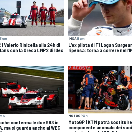
3 gm
IMSA
11 gm
| Valerio Rinicella alla 24h di
L'ex pilota di F1 Logan Sargean
Mans con la Oreca LMP2 di Idec
ripensa: torna a correre nell'
MOTOGP
3 h
2 h
MotoGP | KTM potrà sostituire 
sche conferma le due 963 in
componente anomalo dei suoi
A, ma si guarda anche al WEC