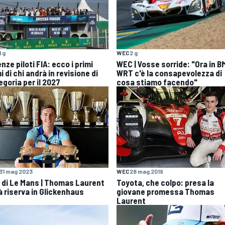
1 g
WEC
2 g
nze piloti FIA: ecco i primi
WEC | Vosse sorride: "Ora in 
 di chi andrà in revisione di
WRT c'è la consapevolezza di
egoria per il 2027
cosa stiamo facendo"
31 mag 2023
WEC
28 mag 2019
 di Le Mans | Thomas Laurent
Toyota, che colpo: presa la
à riserva in Glickenhaus
giovane promessa Thomas
Laurent