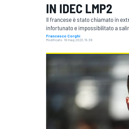
IN IDEC LMP2
MOTOGP
WEC
Il francese è stato chiamato in ex
infortunato e impossibilitato a sali
Francesco Corghi
Modificato:
19 mag 2023, 15:39
WRC