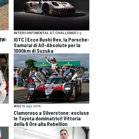
INTERCONTINENTAL GT CHALLENGE
2 g
BMW-
IGTC | Ecco Bushi Rex, la Porsche-
Samurai di AO-Absolute per la
1000km di Suzuka
WEC
19 ago 2018
Clamoroso a Silverstone: escluse
le Toyota dominatrici! Vittoria
della 6 Ore alla Rebellion