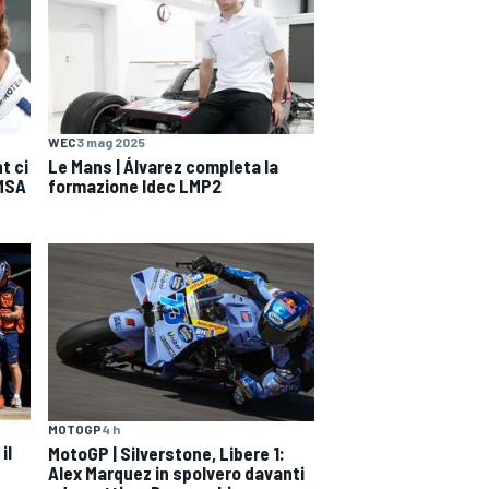
WEC
3 mag 2025
t ci
Le Mans | Álvarez completa la
IMSA
formazione Idec LMP2
MOTOGP
4 h
il
MotoGP | Silverstone, Libere 1:
Alex Marquez in spolvero davanti