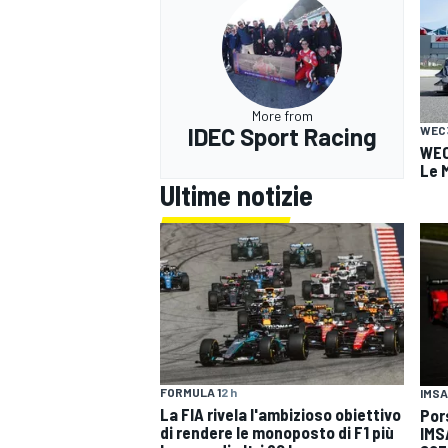
More from
IDEC Sport Racing
WEC
WEC 
Le 
Ultime notizie
RALLY
FORMULA 1
2 h
IMSA
La FIA rivela l'ambizioso obiettivo
Por
di rendere le monoposto di F1 più
IMS