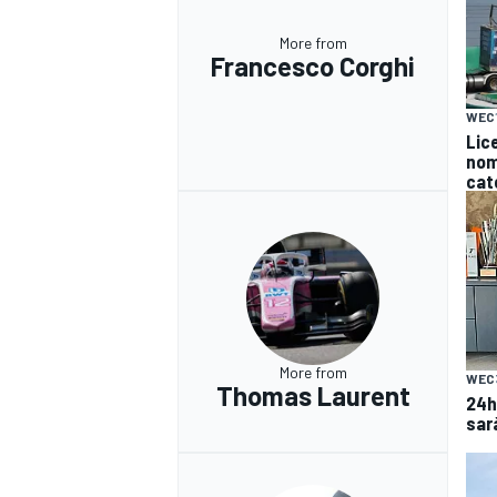
More from
Francesco Corghi
WEC
Lice
nomi
cat
More from
WEC
Thomas Laurent
24h
sar
MONOMARCA