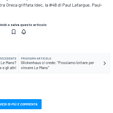
tra Oreca griffata Idec, la #48 di Paul Lafargue, Paul-
vidi o salva questo articolo
PRECEDENTE
PROSSIMO ARTICOLO
a Le Mans?
Glickenhaus ci crede: "Possiamo lottare per
e gli altri
vincere Le Mans"
VEDI DI PIÙ E COMMENTA