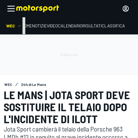
WEC
HOME
NOTIZIE
VIDEO
CALENDARIO
RISULTATI
CLASSIFICA
WEC
24h di Le Mans
LE MANS | JOTA SPORT DEVE
SOSTITUIRE IL TELAIO DOPO
L'INCIDENTE DI ILOTT
Jota Sport cambierà il telaio della Porsche 963
LMDh #12 in seguito al grave incidente occorso a