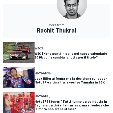
More from
Rachit Thukral
WEC
3 h
WEC | Meno punti in palio nel nuovo calendario
2026: come cambia la lotta per il titolo?
MOTOGP
3 h
Jack Miller afferma che la decisione sul dopo-
MotoGP è vicina tra le voci su Yamaha in SBK
MOTOGP
1 g
MotoGP | Stoner: "Tutti hanno perso fiducia in
Bagnaia perché si lamentava, ma si vedeva che
la moto non era la stessa"