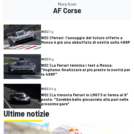
More from
AF Corse
WEC
7 g
WEC | Ferrari: l'assaggio del futuro offerto a
Monza è già una abbuffata di novità sulla 499P
WEC
8 g
WEC | La Ferrari termina i test a Monza:
"Vogliamo finalizzare al più presto le novità per
la 499P"
WEC
24 g
WEC | La rimonta Ferrari in LMGT3 si ferma al 9°
posto: "Sarebbe bello giocarcela alla pari nelle
prossime gare"
Ultime notizie