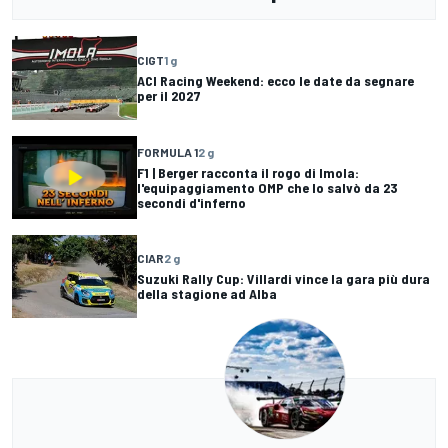
CIGT
1 g
ACI Racing Weekend: ecco le date da segnare
per il 2027
FORMULA 1
2 g
F1 | Berger racconta il rogo di Imola:
l'equipaggiamento OMP che lo salvò da 23
secondi d'inferno
CIAR
2 g
Suzuki Rally Cup: Villardi vince la gara più dura
della stagione ad Alba