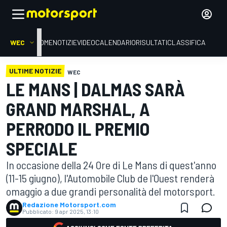
WEC
HOME
NOTIZIE
VIDEO
CALENDARIO
RISULTATI
CLASSIFICA
ULTIME NOTIZIE
WEC
LE MANS | DALMAS SARÀ
GRAND MARSHAL, A
PERRODO IL PREMIO
SPECIALE
In occasione della 24 Ore di Le Mans di quest'anno
(11-15 giugno), l'Automobile Club de l'Ouest renderà
omaggio a due grandi personalità del motorsport.
Redazione Motorsport.com
Pubblicato:
9 apr 2025, 13:10